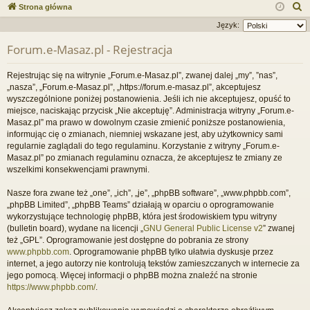
ce
a
og
ej
S
Strona główna
j
uj
es
z
Język:
u
…
si
tru
Forum.e-Masaz.pl - Rejestracja
k
ę
j
a
Rejestrując się na witrynie „Forum.e-Masaz.pl”, zwanej dalej „my”, ”nas”,
si
j
„nasza”, „Forum.e-Masaz.pl”, „https://forum.e-masaz.pl”, akceptujesz
wyszczególnione poniżej postanowienia. Jeśli ich nie akceptujesz, opuść to
ę
miejsce, naciskając przycisk „Nie akceptuję”. Administracja witryny „Forum.e-
Masaz.pl” ma prawo w dowolnym czasie zmienić poniższe postanowienia,
informując cię o zmianach, niemniej wskazane jest, aby użytkownicy sami
regularnie zaglądali do tego regulaminu. Korzystanie z witryny „Forum.e-
Masaz.pl” po zmianach regulaminu oznacza, że akceptujesz te zmiany ze
wszelkimi konsekwencjami prawnymi.
Nasze fora zwane też „one”, „ich”, „je”, „phpBB software”, „www.phpbb.com”,
„phpBB Limited”, „phpBB Teams” działają w oparciu o oprogramowanie
wykorzystujące technologię phpBB, która jest środowiskiem typu witryny
(bulletin board), wydane na licencji „
GNU General Public License v2
” zwanej
też „GPL”. Oprogramowanie jest dostępne do pobrania ze strony
www.phpbb.com
. Oprogramowanie phpBB tylko ułatwia dyskusje przez
internet, a jego autorzy nie kontrolują tekstów zamieszczanych w internecie za
jego pomocą. Więcej informacji o phpBB można znaleźć na stronie
https://www.phpbb.com/
.