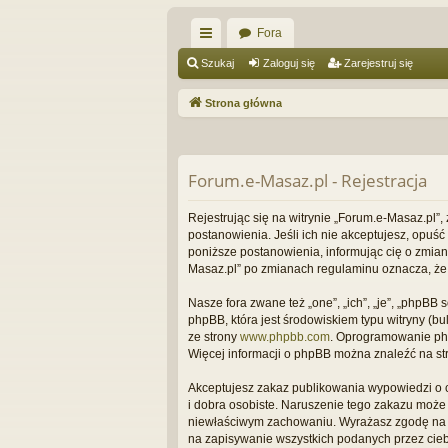
Fora
ię
Szukaj
Zaloguj się
Zarejestruj się
ce
Strona główna
j
…
Forum.e-Masaz.pl - Rejestracja
Rejestrując się na witrynie „Forum.e-Masaz.pl”,
postanowienia. Jeśli ich nie akceptujesz, opuś
poniższe postanowienia, informując cię o zmian
Masaz.pl” po zmianach regulaminu oznacza, że
Nasze fora zwane też „one”, „ich”, „je”, „phpB
phpBB, która jest środowiskiem typu witryny (bul
ze strony
www.phpbb.com
. Oprogramowanie phpB
Więcej informacji o phpBB można znaleźć na st
Akceptujesz zakaz publikowania wypowiedzi o 
i dobra osobiste. Naruszenie tego zakazu może
niewłaściwym zachowaniu. Wyrażasz zgodę na to
na zapisywanie wszystkich podanych przez ciebi