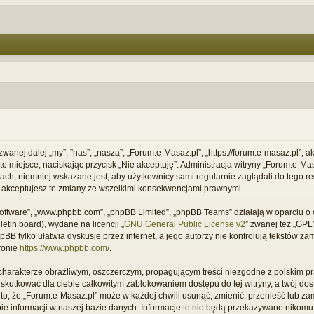
 zwanej dalej „my”, ”nas”, „nasza”, „Forum.e-Masaz.pl”, „https://forum.e-masaz.pl”,
ć to miejsce, naciskając przycisk „Nie akceptuję”. Administracja witryny „Forum.e
ach, niemniej wskazane jest, aby użytkownicy sami regularnie zaglądali do tego re
 akceptujesz te zmiany ze wszelkimi konsekwencjami prawnymi.
B software”, „www.phpbb.com”, „phpBB Limited”, „phpBB Teams” działają w oparciu
letin board), wydane na licencji „
GNU General Public License v2
” zwanej też „GP
B tylko ułatwia dyskusje przez internet, a jego autorzy nie kontrolują tekstów z
ronie
https://www.phpbb.com/
.
charakterze obraźliwym, oszczerczym, propagującym treści niezgodne z polskim 
 skutkować dla ciebie całkowitym zablokowaniem dostępu do tej witryny, a twój do
, że „Forum.e-Masaz.pl” może w każdej chwili usunąć, zmienić, przenieść lub za
e informacji w naszej bazie danych. Informacje te nie będą przekazywane nikomu b