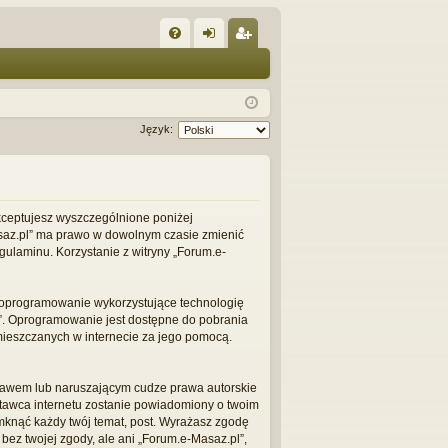
W
FA
al
ar
Q
og
ej
uj
es
Język:
si
tru
ę
j
si
 akceptujesz wyszczególnione poniżej
-Masaz.pl” ma prawo w dowolnym czasie zmienić
ę
gulaminu. Korzystanie z witryny „Forum.e-
 o oprogramowanie wykorzystujące technologię
L”. Oprogramowanie jest dostępne do pobrania
amieszczanych w internecie za jego pomocą.
prawem lub naruszającym cudze prawa autorskie
stawca internetu zostanie powiadomiony o twoim
mknąć każdy twój temat, post. Wyrażasz zgodę
ez twojej zgody, ale ani „Forum.e-Masaz.pl”,