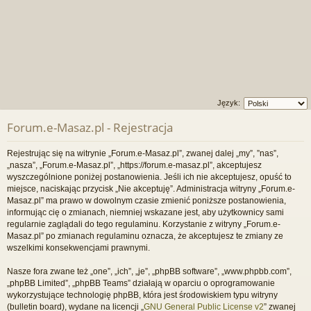
Język:
Forum.e-Masaz.pl - Rejestracja
Rejestrując się na witrynie „Forum.e-Masaz.pl”, zwanej dalej „my”, ”nas”,
„nasza”, „Forum.e-Masaz.pl”, „https://forum.e-masaz.pl”, akceptujesz
wyszczególnione poniżej postanowienia. Jeśli ich nie akceptujesz, opuść to
miejsce, naciskając przycisk „Nie akceptuję”. Administracja witryny „Forum.e-
Masaz.pl” ma prawo w dowolnym czasie zmienić poniższe postanowienia,
informując cię o zmianach, niemniej wskazane jest, aby użytkownicy sami
regularnie zaglądali do tego regulaminu. Korzystanie z witryny „Forum.e-
Masaz.pl” po zmianach regulaminu oznacza, że akceptujesz te zmiany ze
wszelkimi konsekwencjami prawnymi.
Nasze fora zwane też „one”, „ich”, „je”, „phpBB software”, „www.phpbb.com”,
„phpBB Limited”, „phpBB Teams” działają w oparciu o oprogramowanie
wykorzystujące technologię phpBB, która jest środowiskiem typu witryny
(bulletin board), wydane na licencji „
GNU General Public License v2
” zwanej