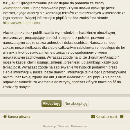
też „GPL”. Oprogramowanie jest dostępne do pobrania ze strony
www.phpbb.com
. Oprogramowanie phpBB tylko ułatwia dyskusje przez
internet, a jego autorzy nie kontrolują tekstów zamieszczanych w internecie za
jego pomocą. Więcej informacji o phpBB można znaleźć na stronie
https://www.phpbb.com/
.
Akceptujesz zakaz publikowania wypowiedzi o charakterze obraźliwym,
oszczerczym, propagującym treści niezgodne z polskim prawem lub
naruszającym cudze prawa autorskie i dobra osobiste. Naruszenie tego
zakazu może skutkować dla ciebie całkowitym zablokowaniem dostępu do tej
witryny, a twój dostawca internetu zostanie powiadomiony o twoim
niewłaściwym zachowaniu. Wyrażasz zgodę na to, że „Forum.e-Masaz.pl”
może w każdej chwili usunąć, zmienić, przenieść lub zamknąć każdy twój
temat, post. Wyrażasz zgodę na zapisywanie wszystkich podanych przez
ciebie informacji w naszej bazie danych. Informacje te nie będą przekazywane
nikomu bez twojej zgody, ale ani „Forum.e-Masaz.pl”, ani phpBB nie ponosi
odpowiedzialności za włamania do witryny, podczas których może dojść do
kradzieży danych.
Strona główna
Kontakt z nami
Realizacja: Wojciech Balawender