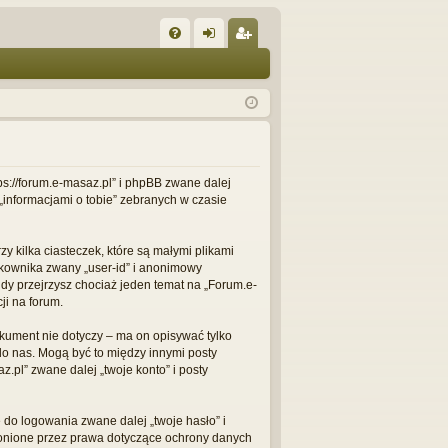
W
FA
al
ar
Q
og
ej
uj
es
si
tru
ę
j
tps://forum.e-masaz.pl” i phpBB zwane dalej
„informacjami o tobie” zebranych w czasie
si
ę
 kilka ciasteczek, które są małymi plikami
tkownika zwany „user-id” i anonimowy
gdy przejrzysz chociaż jeden temat na „Forum.e-
ji na forum.
kument nie dotyczy – ma on opisywać tylko
do nas. Mogą być to między innymi posty
pl” zwane dalej „twoje konto” i posty
do logowania zwane dalej „twoje hasło” i
hronione przez prawa dotyczące ochrony danych