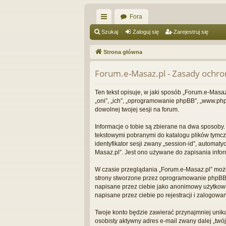
Fora
ię
Szukaj
Zaloguj się
Zarejestruj się
ce
Strona główna
j
Forum.e-Masaz.pl - Zasady ochr
…
Ten tekst opisuje, w jaki sposób „Forum.e-Masaz
„oni”, „ich”, „oprogramowanie phpBB”, „www.php
dowolnej twojej sesji na forum.
Informacje o tobie są zbierane na dwa sposoby.
tekstowymi pobranymi do katalogu plików tymcza
identyfikator sesji zwany „session-id”, automat
Masaz.pl”. Jest ono używane do zapisania informa
W czasie przeglądania „Forum.e-Masaz.pl” może
strony stworzone przez oprogramowanie phpBB. D
napisane przez ciebie jako anonimowy użytkown
napisane przez ciebie po rejestracji i zalogowan
Twoje konto będzie zawierać przynajmniej unik
osobisty aktywny adres e-mail zwany dalej „twó