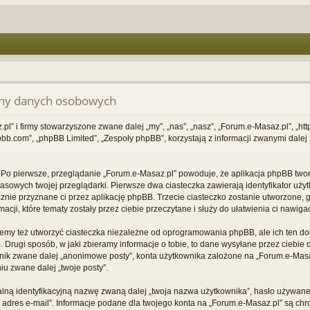
ony danych osobowych
.pl” i firmy stowarzyszone zwane dalej „my”, „nas”, „nasz”, „Forum.e-Masaz.pl”, „ht
bb.com”, „phpBB Limited”, „Zespoły phpBB”, korzystają z informacji zwanymi dalej 
 Po pierwsze, przeglądanie „Forum.e-Masaz.pl” powoduje, że aplikacja phpBB tworzy
sowych twojej przeglądarki. Pierwsze dwa ciasteczka zawierają identyfikator uży
ycznie przyznane ci przez aplikację phpBB. Trzecie ciasteczko zostanie utworzone, 
cji, które tematy zostały przez ciebie przeczytane i służy do ułatwienia ci nawigac
my też utworzyć ciasteczka niezależne od oprogramowania phpBB, ale ich ten do
rugi sposób, w jaki zbieramy informacje o tobie, to dane wysyłane przez ciebie 
ik zwane dalej „anonimowe posty”, konta użytkownika założone na „Forum.e-Masaz.
iu zwane dalej „twoje posty”.
alną identyfikacyjną nazwę zwaną dalej „twoja nazwa użytkownika”, hasło używane 
j adres e-mail”. Informacje podane dla twojego konta na „Forum.e-Masaz.pl” są c