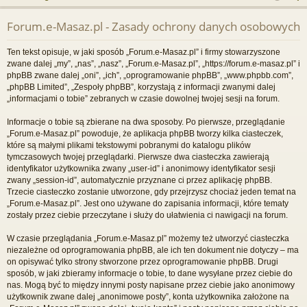
j
uj
es
z
Forum.e-Masaz.pl - Zasady ochrony danych osobowych
u
…
si
tru
k
ę
j
Ten tekst opisuje, w jaki sposób „Forum.e-Masaz.pl” i firmy stowarzyszone
a
zwane dalej „my”, „nas”, „nasz”, „Forum.e-Masaz.pl”, „https://forum.e-masaz.pl” i
si
j
phpBB zwane dalej „oni”, „ich”, „oprogramowanie phpBB”, „www.phpbb.com”,
„phpBB Limited”, „Zespoły phpBB”, korzystają z informacji zwanymi dalej
ę
„informacjami o tobie” zebranych w czasie dowolnej twojej sesji na forum.
Informacje o tobie są zbierane na dwa sposoby. Po pierwsze, przeglądanie
„Forum.e-Masaz.pl” powoduje, że aplikacja phpBB tworzy kilka ciasteczek,
które są małymi plikami tekstowymi pobranymi do katalogu plików
tymczasowych twojej przeglądarki. Pierwsze dwa ciasteczka zawierają
identyfikator użytkownika zwany „user-id” i anonimowy identyfikator sesji
zwany „session-id”, automatycznie przyznane ci przez aplikację phpBB.
Trzecie ciasteczko zostanie utworzone, gdy przejrzysz chociaż jeden temat na
„Forum.e-Masaz.pl”. Jest ono używane do zapisania informacji, które tematy
zostały przez ciebie przeczytane i służy do ułatwienia ci nawigacji na forum.
W czasie przeglądania „Forum.e-Masaz.pl” możemy też utworzyć ciasteczka
niezależne od oprogramowania phpBB, ale ich ten dokument nie dotyczy – ma
on opisywać tylko strony stworzone przez oprogramowanie phpBB. Drugi
sposób, w jaki zbieramy informacje o tobie, to dane wysyłane przez ciebie do
nas. Mogą być to między innymi posty napisane przez ciebie jako anonimowy
użytkownik zwane dalej „anonimowe posty”, konta użytkownika założone na