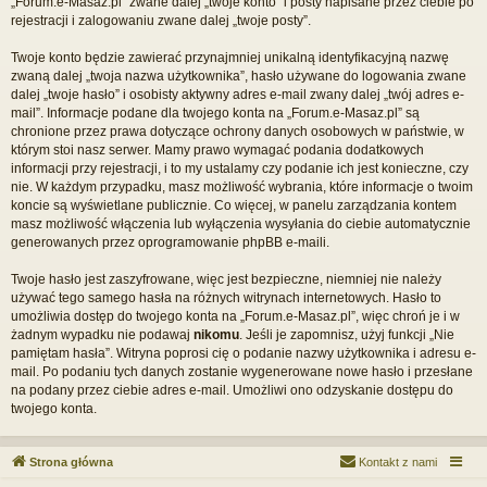
„Forum.e-Masaz.pl” zwane dalej „twoje konto” i posty napisane przez ciebie po
rejestracji i zalogowaniu zwane dalej „twoje posty”.
Twoje konto będzie zawierać przynajmniej unikalną identyfikacyjną nazwę
zwaną dalej „twoja nazwa użytkownika”, hasło używane do logowania zwane
dalej „twoje hasło” i osobisty aktywny adres e-mail zwany dalej „twój adres e-
mail”. Informacje podane dla twojego konta na „Forum.e-Masaz.pl” są
chronione przez prawa dotyczące ochrony danych osobowych w państwie, w
którym stoi nasz serwer. Mamy prawo wymagać podania dodatkowych
informacji przy rejestracji, i to my ustalamy czy podanie ich jest konieczne, czy
nie. W każdym przypadku, masz możliwość wybrania, które informacje o twoim
koncie są wyświetlane publicznie. Co więcej, w panelu zarządzania kontem
masz możliwość włączenia lub wyłączenia wysyłania do ciebie automatycznie
generowanych przez oprogramowanie phpBB e-maili.
Twoje hasło jest zaszyfrowane, więc jest bezpieczne, niemniej nie należy
używać tego samego hasła na różnych witrynach internetowych. Hasło to
umożliwia dostęp do twojego konta na „Forum.e-Masaz.pl”, więc chroń je i w
żadnym wypadku nie podawaj
nikomu
. Jeśli je zapomnisz, użyj funkcji „Nie
pamiętam hasła”. Witryna poprosi cię o podanie nazwy użytkownika i adresu e-
mail. Po podaniu tych danych zostanie wygenerowane nowe hasło i przesłane
na podany przez ciebie adres e-mail. Umożliwi ono odzyskanie dostępu do
twojego konta.
Strona główna
Kontakt z nami