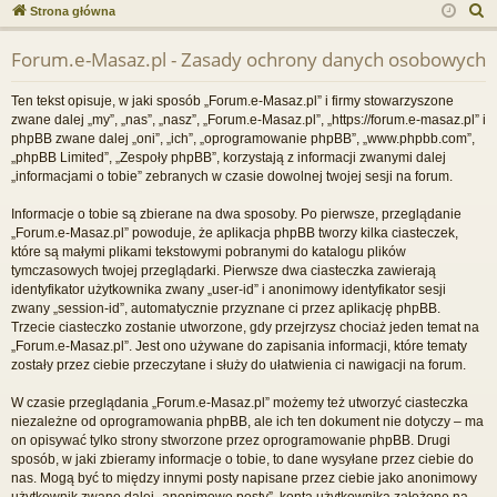
ce
a
og
ej
S
Strona główna
j
uj
es
z
Forum.e-Masaz.pl - Zasady ochrony danych osobowych
u
…
si
tru
k
ę
j
Ten tekst opisuje, w jaki sposób „Forum.e-Masaz.pl” i firmy stowarzyszone
a
zwane dalej „my”, „nas”, „nasz”, „Forum.e-Masaz.pl”, „https://forum.e-masaz.pl” i
si
j
phpBB zwane dalej „oni”, „ich”, „oprogramowanie phpBB”, „www.phpbb.com”,
„phpBB Limited”, „Zespoły phpBB”, korzystają z informacji zwanymi dalej
ę
„informacjami o tobie” zebranych w czasie dowolnej twojej sesji na forum.
Informacje o tobie są zbierane na dwa sposoby. Po pierwsze, przeglądanie
„Forum.e-Masaz.pl” powoduje, że aplikacja phpBB tworzy kilka ciasteczek,
które są małymi plikami tekstowymi pobranymi do katalogu plików
tymczasowych twojej przeglądarki. Pierwsze dwa ciasteczka zawierają
identyfikator użytkownika zwany „user-id” i anonimowy identyfikator sesji
zwany „session-id”, automatycznie przyznane ci przez aplikację phpBB.
Trzecie ciasteczko zostanie utworzone, gdy przejrzysz chociaż jeden temat na
„Forum.e-Masaz.pl”. Jest ono używane do zapisania informacji, które tematy
zostały przez ciebie przeczytane i służy do ułatwienia ci nawigacji na forum.
W czasie przeglądania „Forum.e-Masaz.pl” możemy też utworzyć ciasteczka
niezależne od oprogramowania phpBB, ale ich ten dokument nie dotyczy – ma
on opisywać tylko strony stworzone przez oprogramowanie phpBB. Drugi
sposób, w jaki zbieramy informacje o tobie, to dane wysyłane przez ciebie do
nas. Mogą być to między innymi posty napisane przez ciebie jako anonimowy
użytkownik zwane dalej „anonimowe posty”, konta użytkownika założone na