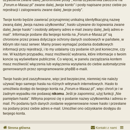
„Forum.e-Masaz.pl” zwane dalej „twoje konto” i posty napisane przez ciebie po
rejestracji i zalogowaniu zwane dalej „twoje posty”.
Twoje konto będzie zawierać przynajmniej unikalną identyfikacyjną nazwę
zwaną dalej „twoja nazwa użytkownika”, hasło używane do logowania zwane
dalej „twoje hasło” i osobisty aktywny adres e-mail zwany dalej „twój adres e-
mail”. Informacje podane dla twojego konta na „Forum.e-Masaz.pl” są
chronione przez prawa dotyczące ochrony danych osobowych w państwie, w
którym stoi nasz serwer. Mamy prawo wymagać podania dodatkowych
informacji przy rejestracji, i to my ustalamy czy podanie ich jest konieczne, czy
nie. W każdym przypadku, masz możliwość wybrania, które informacje o twoim
koncie są wyświetlane publicznie. Co więcej, w panelu zarządzania kontem
masz możliwość włączenia lub wyłączenia wysyłania do ciebie automatycznie
generowanych przez oprogramowanie phpBB e-maili.
Twoje hasło jest zaszyfrowane, więc jest bezpieczne, niemniej nie należy
używać tego samego hasła na różnych witrynach internetowych. Hasło to
umożliwia dostęp do twojego konta na „Forum.e-Masaz.pl”, więc chroń je i w
żadnym wypadku nie podawaj
nikomu
. Jeśli je zapomnisz, użyj funkcji „Nie
pamiętam hasła”. Witryna poprosi cię o podanie nazwy użytkownika i adresu e-
mail. Po podaniu tych danych zostanie wygenerowane nowe hasło i przesłane
na podany przez ciebie adres e-mail. Umożliwi ono odzyskanie dostępu do
twojego konta.
Strona główna
Kontakt z nami