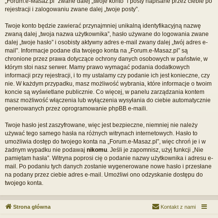
„Forum.e-Masaz.pl” zwane dalej „twoje konto” i posty napisane przez ciebie po
rejestracji i zalogowaniu zwane dalej „twoje posty”.
Twoje konto będzie zawierać przynajmniej unikalną identyfikacyjną nazwę
zwaną dalej „twoja nazwa użytkownika”, hasło używane do logowania zwane
dalej „twoje hasło” i osobisty aktywny adres e-mail zwany dalej „twój adres e-
mail”. Informacje podane dla twojego konta na „Forum.e-Masaz.pl” są
chronione przez prawa dotyczące ochrony danych osobowych w państwie, w
którym stoi nasz serwer. Mamy prawo wymagać podania dodatkowych
informacji przy rejestracji, i to my ustalamy czy podanie ich jest konieczne, czy
nie. W każdym przypadku, masz możliwość wybrania, które informacje o twoim
koncie są wyświetlane publicznie. Co więcej, w panelu zarządzania kontem
masz możliwość włączenia lub wyłączenia wysyłania do ciebie automatycznie
generowanych przez oprogramowanie phpBB e-maili.
Twoje hasło jest zaszyfrowane, więc jest bezpieczne, niemniej nie należy
używać tego samego hasła na różnych witrynach internetowych. Hasło to
umożliwia dostęp do twojego konta na „Forum.e-Masaz.pl”, więc chroń je i w
żadnym wypadku nie podawaj
nikomu
. Jeśli je zapomnisz, użyj funkcji „Nie
pamiętam hasła”. Witryna poprosi cię o podanie nazwy użytkownika i adresu e-
mail. Po podaniu tych danych zostanie wygenerowane nowe hasło i przesłane
na podany przez ciebie adres e-mail. Umożliwi ono odzyskanie dostępu do
twojego konta.
Strona główna
Kontakt z nami