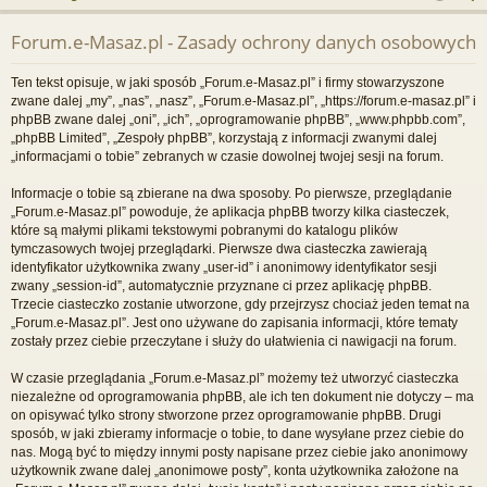
j
uj
es
z
Forum.e-Masaz.pl - Zasady ochrony danych osobowych
u
…
si
tru
k
ę
j
Ten tekst opisuje, w jaki sposób „Forum.e-Masaz.pl” i firmy stowarzyszone
a
zwane dalej „my”, „nas”, „nasz”, „Forum.e-Masaz.pl”, „https://forum.e-masaz.pl” i
si
j
phpBB zwane dalej „oni”, „ich”, „oprogramowanie phpBB”, „www.phpbb.com”,
„phpBB Limited”, „Zespoły phpBB”, korzystają z informacji zwanymi dalej
ę
„informacjami o tobie” zebranych w czasie dowolnej twojej sesji na forum.
Informacje o tobie są zbierane na dwa sposoby. Po pierwsze, przeglądanie
„Forum.e-Masaz.pl” powoduje, że aplikacja phpBB tworzy kilka ciasteczek,
które są małymi plikami tekstowymi pobranymi do katalogu plików
tymczasowych twojej przeglądarki. Pierwsze dwa ciasteczka zawierają
identyfikator użytkownika zwany „user-id” i anonimowy identyfikator sesji
zwany „session-id”, automatycznie przyznane ci przez aplikację phpBB.
Trzecie ciasteczko zostanie utworzone, gdy przejrzysz chociaż jeden temat na
„Forum.e-Masaz.pl”. Jest ono używane do zapisania informacji, które tematy
zostały przez ciebie przeczytane i służy do ułatwienia ci nawigacji na forum.
W czasie przeglądania „Forum.e-Masaz.pl” możemy też utworzyć ciasteczka
niezależne od oprogramowania phpBB, ale ich ten dokument nie dotyczy – ma
on opisywać tylko strony stworzone przez oprogramowanie phpBB. Drugi
sposób, w jaki zbieramy informacje o tobie, to dane wysyłane przez ciebie do
nas. Mogą być to między innymi posty napisane przez ciebie jako anonimowy
użytkownik zwane dalej „anonimowe posty”, konta użytkownika założone na