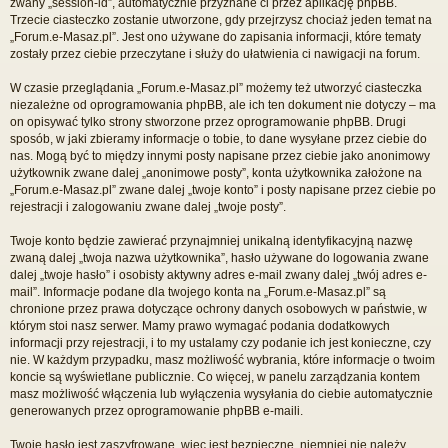
zwany „session-id”, automatycznie przyznane ci przez aplikację phpBB.
Trzecie ciasteczko zostanie utworzone, gdy przejrzysz chociaż jeden temat na
„Forum.e-Masaz.pl”. Jest ono używane do zapisania informacji, które tematy
zostały przez ciebie przeczytane i służy do ułatwienia ci nawigacji na forum.
W czasie przeglądania „Forum.e-Masaz.pl” możemy też utworzyć ciasteczka
niezależne od oprogramowania phpBB, ale ich ten dokument nie dotyczy – ma
on opisywać tylko strony stworzone przez oprogramowanie phpBB. Drugi
sposób, w jaki zbieramy informacje o tobie, to dane wysyłane przez ciebie do
nas. Mogą być to między innymi posty napisane przez ciebie jako anonimowy
użytkownik zwane dalej „anonimowe posty”, konta użytkownika założone na
„Forum.e-Masaz.pl” zwane dalej „twoje konto” i posty napisane przez ciebie po
rejestracji i zalogowaniu zwane dalej „twoje posty”.
Twoje konto będzie zawierać przynajmniej unikalną identyfikacyjną nazwę
zwaną dalej „twoja nazwa użytkownika”, hasło używane do logowania zwane
dalej „twoje hasło” i osobisty aktywny adres e-mail zwany dalej „twój adres e-
mail”. Informacje podane dla twojego konta na „Forum.e-Masaz.pl” są
chronione przez prawa dotyczące ochrony danych osobowych w państwie, w
którym stoi nasz serwer. Mamy prawo wymagać podania dodatkowych
informacji przy rejestracji, i to my ustalamy czy podanie ich jest konieczne, czy
nie. W każdym przypadku, masz możliwość wybrania, które informacje o twoim
koncie są wyświetlane publicznie. Co więcej, w panelu zarządzania kontem
masz możliwość włączenia lub wyłączenia wysyłania do ciebie automatycznie
generowanych przez oprogramowanie phpBB e-maili.
Twoje hasło jest zaszyfrowane, więc jest bezpieczne, niemniej nie należy