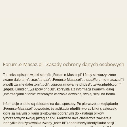
Forum.e-Masaz.pl - Zasady ochrony danych osobowych
Ten tekst opisuje, w jaki sposób „Forum.e-Masaz.pl” i firmy stowarzyszone
zwane dalej „my”, „nas”, „nasz”, „Forum.e-Masaz.pl”, „https://forum.e-masaz.pl” i
phpBB zwane dalej „oni”, „ich”, „oprogramowanie phpBB”, „www.phpbb.com”,
„phpBB Limited”, „Zespoły phpBB”, korzystają z informacji zwanymi dalej
„informacjami o tobie” zebranych w czasie dowolnej twojej sesji na forum.
Informacje o tobie są zbierane na dwa sposoby. Po pierwsze, przeglądanie
„Forum.e-Masaz.pl” powoduje, że aplikacja phpBB tworzy kilka ciasteczek,
które są małymi plikami tekstowymi pobranymi do katalogu plików
tymczasowych twojej przeglądarki. Pierwsze dwa ciasteczka zawierają
identyfikator użytkownika zwany „user-id” i anonimowy identyfikator sesji