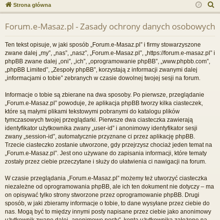
ce
a
og
ej
S
Strona główna
j
uj
es
z
Forum.e-Masaz.pl - Zasady ochrony danych osobowych
u
…
si
tru
k
ę
j
Ten tekst opisuje, w jaki sposób „Forum.e-Masaz.pl” i firmy stowarzyszone
a
zwane dalej „my”, „nas”, „nasz”, „Forum.e-Masaz.pl”, „https://forum.e-masaz.pl” i
si
j
phpBB zwane dalej „oni”, „ich”, „oprogramowanie phpBB”, „www.phpbb.com”,
„phpBB Limited”, „Zespoły phpBB”, korzystają z informacji zwanymi dalej
ę
„informacjami o tobie” zebranych w czasie dowolnej twojej sesji na forum.
Informacje o tobie są zbierane na dwa sposoby. Po pierwsze, przeglądanie
„Forum.e-Masaz.pl” powoduje, że aplikacja phpBB tworzy kilka ciasteczek,
które są małymi plikami tekstowymi pobranymi do katalogu plików
tymczasowych twojej przeglądarki. Pierwsze dwa ciasteczka zawierają
identyfikator użytkownika zwany „user-id” i anonimowy identyfikator sesji
zwany „session-id”, automatycznie przyznane ci przez aplikację phpBB.
Trzecie ciasteczko zostanie utworzone, gdy przejrzysz chociaż jeden temat na
„Forum.e-Masaz.pl”. Jest ono używane do zapisania informacji, które tematy
zostały przez ciebie przeczytane i służy do ułatwienia ci nawigacji na forum.
W czasie przeglądania „Forum.e-Masaz.pl” możemy też utworzyć ciasteczka
niezależne od oprogramowania phpBB, ale ich ten dokument nie dotyczy – ma
on opisywać tylko strony stworzone przez oprogramowanie phpBB. Drugi
sposób, w jaki zbieramy informacje o tobie, to dane wysyłane przez ciebie do
nas. Mogą być to między innymi posty napisane przez ciebie jako anonimowy
użytkownik zwane dalej „anonimowe posty”, konta użytkownika założone na