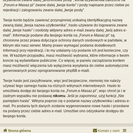
„Forum.e-Masaz.pl” zwane dalej „twoje konto” i posty napisane przez ciebie po
rejestracji i zalogowaniu zwane dalej „twoje posty”.
Twoje konto będzie zawierać przynajmniej unikalną identyfikacyjną nazwę
zwaną dalej „twoja nazwa użytkownika”, hasło używane do logowania zwane
dalej „twoje hasło” i osobisty aktywny adres e-mail zwany dalej „twój adres e-
mail”. Informacje podane dla twojego konta na „Forum.e-Masaz.pl” są
chronione przez prawa dotyczące ochrony danych osobowych w państwie, w
którym stoi nasz serwer. Mamy prawo wymagać podania dodatkowych
informacji przy rejestracji, i to my ustalamy czy podanie ich jest konieczne, czy
nie. W każdym przypadku, masz możliwość wybrania, które informacje o twoim
koncie są wyświetlane publicznie. Co więcej, w panelu zarządzania kontem
masz możliwość włączenia lub wyłączenia wysyłania do ciebie automatycznie
generowanych przez oprogramowanie phpBB e-maili.
Twoje hasło jest zaszyfrowane, więc jest bezpieczne, niemniej nie należy
używać tego samego hasła na różnych witrynach internetowych. Hasło to
umożliwia dostęp do twojego konta na „Forum.e-Masaz.pl”, więc chroń je i w
żadnym wypadku nie podawaj
nikomu
. Jeśli je zapomnisz, użyj funkcji „Nie
pamiętam hasła”. Witryna poprosi cię o podanie nazwy użytkownika i adresu e-
mail. Po podaniu tych danych zostanie wygenerowane nowe hasło i przesłane
na podany przez ciebie adres e-mail. Umożliwi ono odzyskanie dostępu do
twojego konta.
Strona główna
Kontakt z nami