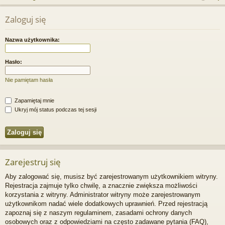
j
uj
es
z
Zaloguj się
u
…
si
tru
k
ę
j
Nazwa użytkownika:
a
si
j
Hasło:
ę
Nie pamiętam hasła
Zapamiętaj mnie
Ukryj mój status podczas tej sesji
Zarejestruj się
Aby zalogować się, musisz być zarejestrowanym użytkownikiem witryny.
Rejestracja zajmuje tylko chwilę, a znacznie zwiększa możliwości
korzystania z witryny. Administrator witryny może zarejestrowanym
użytkownikom nadać wiele dodatkowych uprawnień. Przed rejestracją
zapoznaj się z naszym regulaminem, zasadami ochrony danych
osobowych oraz z odpowiedziami na często zadawane pytania (FAQ),