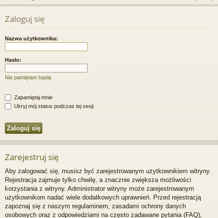
j
uj
es
z
Zaloguj się
u
…
si
tru
k
ę
j
Nazwa użytkownika:
a
si
j
Hasło:
ę
Nie pamiętam hasła
Zapamiętaj mnie
Ukryj mój status podczas tej sesji
Zarejestruj się
Aby zalogować się, musisz być zarejestrowanym użytkownikiem witryny.
Rejestracja zajmuje tylko chwilę, a znacznie zwiększa możliwości
korzystania z witryny. Administrator witryny może zarejestrowanym
użytkownikom nadać wiele dodatkowych uprawnień. Przed rejestracją
zapoznaj się z naszym regulaminem, zasadami ochrony danych
osobowych oraz z odpowiedziami na często zadawane pytania (FAQ),