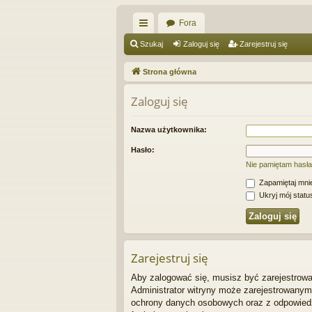
Fora
ię
Szukaj
Zaloguj się
Zarejestruj się
ce
Strona główna
j
Zaloguj się
…
Nazwa użytkownika:
Hasło:
Nie pamiętam hasła
Zapamiętaj mni
Ukryj mój status
Zarejestruj się
Aby zalogować się, musisz być zarejestrowan
Administrator witryny może zarejestrowany
ochrony danych osobowych oraz z odpowiedz