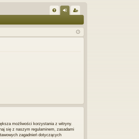
W
FA
al
ar
Q
og
ej
uj
es
si
tru
ę
j
si
ę
ększa możliwości korzystania z witryny.
znaj się z naszym regulaminem, zasadami
dstawowych zagadnień dotyczących