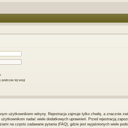
e
 podczas tej sesji
ym użytkownikiem witryny. Rejestracja zajmuje tylko chwilę, a znacznie zwi
m użytkownikom nadać wiele dodatkowych uprawnień. Przed rejestracją zapo
iami na często zadawane pytania (FAQ), gdzie jest wyjaśnionych wiele po