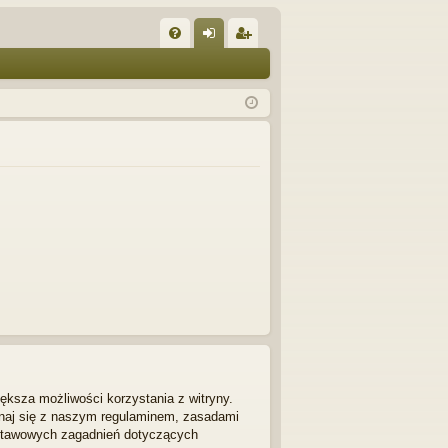
W
FA
al
ar
Q
og
ej
uj
es
si
tru
ę
j
si
ę
ększa możliwości korzystania z witryny.
znaj się z naszym regulaminem, zasadami
dstawowych zagadnień dotyczących