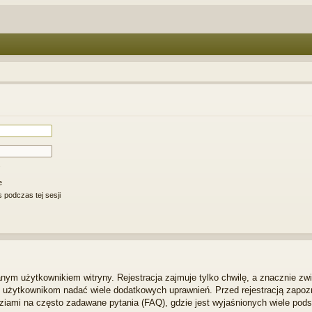
e
 podczas tej sesji
ym użytkownikiem witryny. Rejestracja zajmuje tylko chwilę, a znacznie zwi
m użytkownikom nadać wiele dodatkowych uprawnień. Przed rejestracją zapo
iami na często zadawane pytania (FAQ), gdzie jest wyjaśnionych wiele po