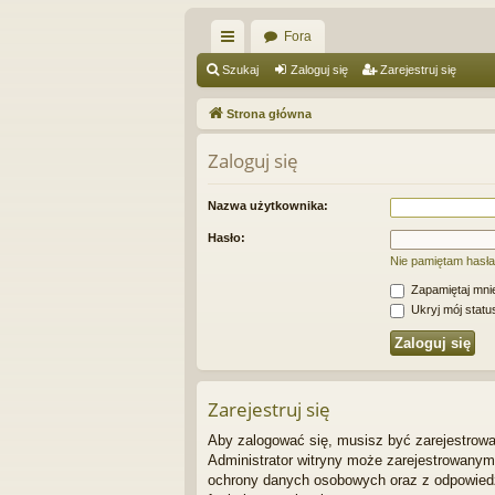
Fora
ię
Szukaj
Zaloguj się
Zarejestruj się
ce
Strona główna
j
Zaloguj się
…
Nazwa użytkownika:
Hasło:
Nie pamiętam hasła
Zapamiętaj mni
Ukryj mój status
Zarejestruj się
Aby zalogować się, musisz być zarejestrowan
Administrator witryny może zarejestrowany
ochrony danych osobowych oraz z odpowiedz