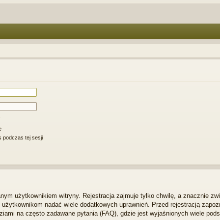
e
 podczas tej sesji
ym użytkownikiem witryny. Rejestracja zajmuje tylko chwilę, a znacznie zwi
m użytkownikom nadać wiele dodatkowych uprawnień. Przed rejestracją zapo
iami na często zadawane pytania (FAQ), gdzie jest wyjaśnionych wiele po