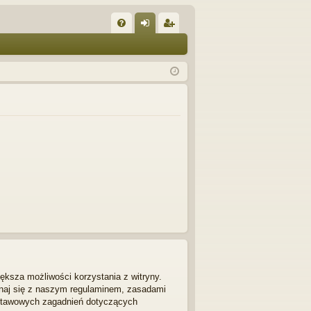
W
FA
al
ar
Q
og
ej
uj
es
si
tru
ę
j
si
ę
ększa możliwości korzystania z witryny.
znaj się z naszym regulaminem, zasadami
dstawowych zagadnień dotyczących