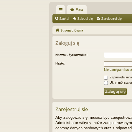
Fora
ię
Szukaj
Zaloguj się
Zarejestruj się
ce
Strona główna
j
Zaloguj się
…
Nazwa użytkownika:
Hasło:
Nie pamiętam hasła
Zapamiętaj mni
Ukryj mój status
Zarejestruj się
Aby zalogować się, musisz być zarejestrowan
Administrator witryny może zarejestrowany
ochrony danych osobowych oraz z odpowiedz