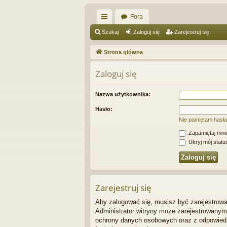
Fora
ię
Szukaj
Zaloguj się
Zarejestruj się
ce
Strona główna
j
Zaloguj się
…
Nazwa użytkownika:
Hasło:
Nie pamiętam hasła
Zapamiętaj mni
Ukryj mój status
Zarejestruj się
Aby zalogować się, musisz być zarejestrowan
Administrator witryny może zarejestrowany
ochrony danych osobowych oraz z odpowiedz