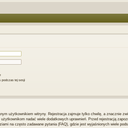
e
 podczas tej sesji
ym użytkownikiem witryny. Rejestracja zajmuje tylko chwilę, a znacznie zwi
m użytkownikom nadać wiele dodatkowych uprawnień. Przed rejestracją zapo
iami na często zadawane pytania (FAQ), gdzie jest wyjaśnionych wiele po