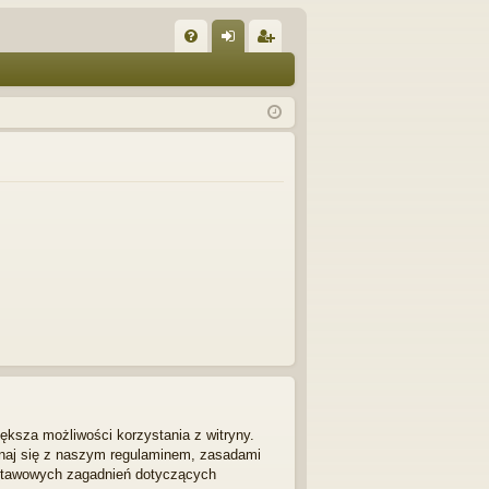
W
FA
al
ar
Q
og
ej
uj
es
si
tru
ę
j
si
ę
ększa możliwości korzystania z witryny.
znaj się z naszym regulaminem, zasadami
dstawowych zagadnień dotyczących