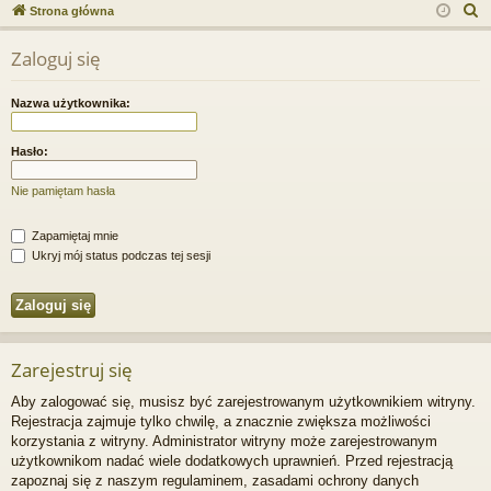
ce
a
og
ej
S
Strona główna
j
uj
es
z
Zaloguj się
u
…
si
tru
k
ę
j
Nazwa użytkownika:
a
si
j
Hasło:
ę
Nie pamiętam hasła
Zapamiętaj mnie
Ukryj mój status podczas tej sesji
Zarejestruj się
Aby zalogować się, musisz być zarejestrowanym użytkownikiem witryny.
Rejestracja zajmuje tylko chwilę, a znacznie zwiększa możliwości
korzystania z witryny. Administrator witryny może zarejestrowanym
użytkownikom nadać wiele dodatkowych uprawnień. Przed rejestracją
zapoznaj się z naszym regulaminem, zasadami ochrony danych