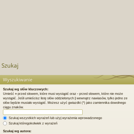
Szukaj
Wyszukiwanie
Szukaj wg słów kluczowych:
Umieść
+
przed słowem, które musi wystąpić oraz
-
przed słowem, które nie może
wystąpić. Jeśli umieścisz listę słów oddzielonych
|
wewnątrz nawiasów, tylko jedno ze
słów będzie musiało wystąpić. Możesz użyć gwiazdki (*) jako zamiennika dowolnego
ciągu znaków.
Szukaj wszystkich wyrażeń lub użyj wyrażenia wprowadzonego
Szukaj któregokolwiek z wyrażeń
Szukaj wg autora: