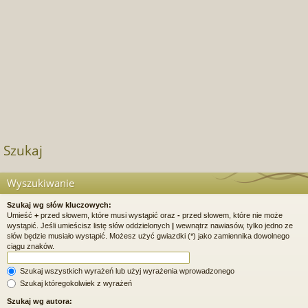
Szukaj
Wyszukiwanie
Szukaj wg słów kluczowych:
Umieść
+
przed słowem, które musi wystąpić oraz
-
przed słowem, które nie może
wystąpić. Jeśli umieścisz listę słów oddzielonych
|
wewnątrz nawiasów, tylko jedno ze
słów będzie musiało wystąpić. Możesz użyć gwiazdki (*) jako zamiennika dowolnego
ciągu znaków.
Szukaj wszystkich wyrażeń lub użyj wyrażenia wprowadzonego
Szukaj któregokolwiek z wyrażeń
Szukaj wg autora: