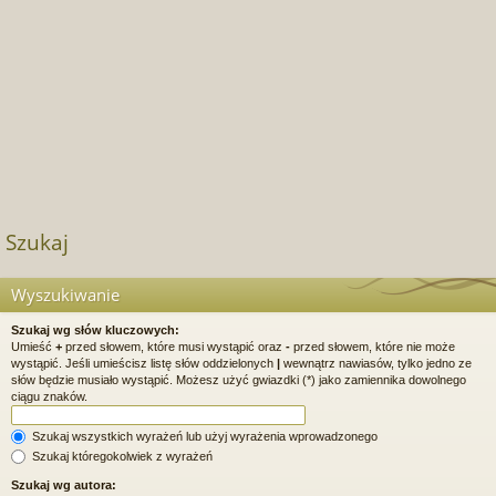
Szukaj
Wyszukiwanie
Szukaj wg słów kluczowych:
Umieść
+
przed słowem, które musi wystąpić oraz
-
przed słowem, które nie może
wystąpić. Jeśli umieścisz listę słów oddzielonych
|
wewnątrz nawiasów, tylko jedno ze
słów będzie musiało wystąpić. Możesz użyć gwiazdki (*) jako zamiennika dowolnego
ciągu znaków.
Szukaj wszystkich wyrażeń lub użyj wyrażenia wprowadzonego
Szukaj któregokolwiek z wyrażeń
Szukaj wg autora: