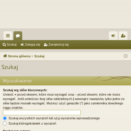
ię
or
al
ar
Szukaj
Zaloguj się
Zarejestruj się
ce
a
og
ej
Strona główna
Szukaj
j
uj
es
Szukaj
…
si
tru
ę
j
Wyszukiwanie
si
Szukaj wg słów kluczowych:
Umieść
+
przed słowem, które musi wystąpić oraz
-
przed słowem, które nie może
ę
wystąpić. Jeśli umieścisz listę słów oddzielonych
|
wewnątrz nawiasów, tylko jedno ze
słów będzie musiało wystąpić. Możesz użyć gwiazdki (*) jako zamiennika dowolnego
ciągu znaków.
Szukaj wszystkich wyrażeń lub użyj wyrażenia wprowadzonego
Szukaj któregokolwiek z wyrażeń
Szukaj wg autora: