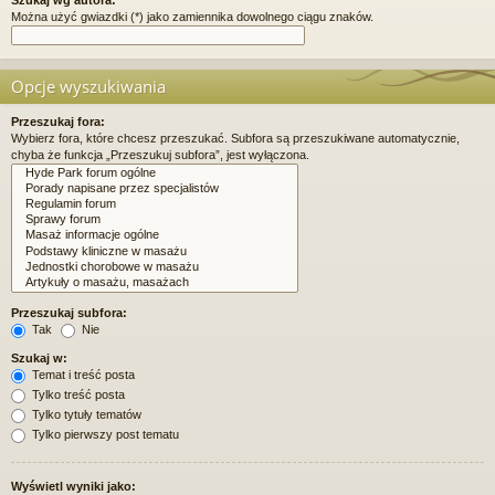
Można użyć gwiazdki (*) jako zamiennika dowolnego ciągu znaków.
Opcje wyszukiwania
Przeszukaj fora:
Wybierz fora, które chcesz przeszukać. Subfora są przeszukiwane automatycznie,
chyba że funkcja „Przeszukuj subfora”, jest wyłączona.
Przeszukaj subfora:
Tak
Nie
Szukaj w:
Temat i treść posta
Tylko treść posta
Tylko tytuły tematów
Tylko pierwszy post tematu
Wyświetl wyniki jako: