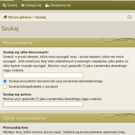
ię
or
al
ar
Szukaj
Zaloguj się
Zarejestruj się
ce
a
og
ej
Strona główna
Szukaj
j
uj
es
Szukaj
…
si
tru
ę
j
Wyszukiwanie
si
Szukaj wg słów kluczowych:
Umieść
+
przed słowem, które musi wystąpić oraz
-
przed słowem, które nie może
ę
wystąpić. Jeśli umieścisz listę słów oddzielonych
|
wewnątrz nawiasów, tylko jedno ze
słów będzie musiało wystąpić. Możesz użyć gwiazdki (*) jako zamiennika dowolnego
ciągu znaków.
Szukaj wszystkich wyrażeń lub użyj wyrażenia wprowadzonego
Szukaj któregokolwiek z wyrażeń
Szukaj wg autora:
Można użyć gwiazdki (*) jako zamiennika dowolnego ciągu znaków.
Opcje wyszukiwania
Przeszukaj fora:
Wybierz fora, które chcesz przeszukać. Subfora są przeszukiwane automatycznie,