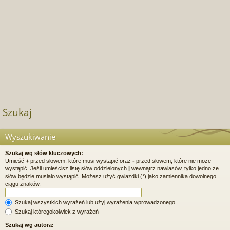
Szukaj
Wyszukiwanie
Szukaj wg słów kluczowych:
Umieść
+
przed słowem, które musi wystąpić oraz
-
przed słowem, które nie może
wystąpić. Jeśli umieścisz listę słów oddzielonych
|
wewnątrz nawiasów, tylko jedno ze
słów będzie musiało wystąpić. Możesz użyć gwiazdki (*) jako zamiennika dowolnego
ciągu znaków.
Szukaj wszystkich wyrażeń lub użyj wyrażenia wprowadzonego
Szukaj któregokolwiek z wyrażeń
Szukaj wg autora: