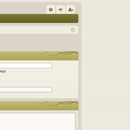
W
FA
al
ar
Q
og
ej
uj
es
si
tru
ę
j
si
ę
nego