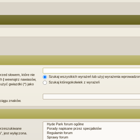
rzed słowem, które nie
Szukaj wszystkich wyrażeń lub użyj wyrażenia wprowadzo
ch
|
wewnątrz nawiasów,
Szukaj któregokolwiek z wyrażeń
użyć gwiazdki (*) jako
 ciągu znaków.
 przeszukiwane
”, jest wyłączona.