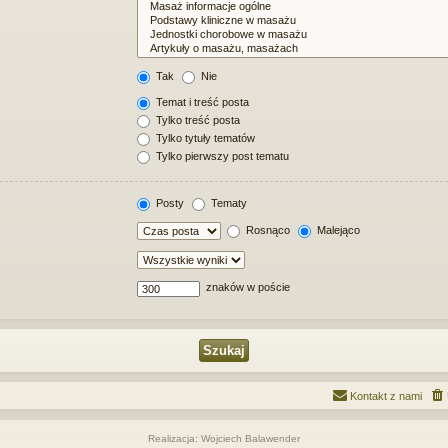
Tak
Nie
Temat i treść posta
Tylko treść posta
Tylko tytuły tematów
Tylko pierwszy post tematu
Posty
Tematy
Rosnąco
Malejąco
znaków w poście
Kontakt z nami
Realizacja: Wojciech Balawender