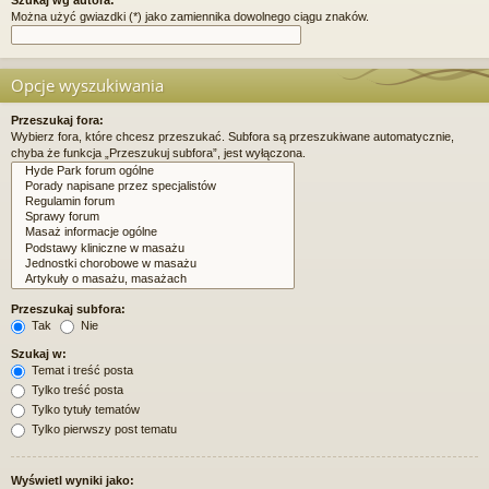
Można użyć gwiazdki (*) jako zamiennika dowolnego ciągu znaków.
Opcje wyszukiwania
Przeszukaj fora:
Wybierz fora, które chcesz przeszukać. Subfora są przeszukiwane automatycznie,
chyba że funkcja „Przeszukuj subfora”, jest wyłączona.
Przeszukaj subfora:
Tak
Nie
Szukaj w:
Temat i treść posta
Tylko treść posta
Tylko tytuły tematów
Tylko pierwszy post tematu
Wyświetl wyniki jako: