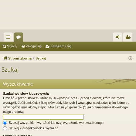
ię
or
al
ar
Szukaj
Zaloguj się
Zarejestruj się
ce
a
og
ej
Strona główna
Szukaj
j
uj
es
Szukaj
…
si
tru
ę
j
Wyszukiwanie
si
Szukaj wg słów kluczowych:
Umieść
+
przed słowem, które musi wystąpić oraz
-
przed słowem, które nie może
ę
wystąpić. Jeśli umieścisz listę słów oddzielonych
|
wewnątrz nawiasów, tylko jedno ze
słów będzie musiało wystąpić. Możesz użyć gwiazdki (*) jako zamiennika dowolnego
ciągu znaków.
Szukaj wszystkich wyrażeń lub użyj wyrażenia wprowadzonego
Szukaj któregokolwiek z wyrażeń
Szukaj wg autora: