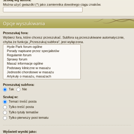
Można użyć gwiazdki (*) jako zamiennika dowolnego ciągu znaków.
Opcje wyszukiwania
Przeszukaj fora:
Wybierz fora, które chcesz przeszukać. Subfora są przeszukiwane automatycznie,
chyba że funkcja „Przeszukuj subfora”, jest wyłączona.
Przeszukaj subfora:
Tak
Nie
Szukaj w:
Temat i treść posta
Tylko treść posta
Tylko tytuły tematów
Tylko pierwszy post tematu
Wyświetl wyniki jako: