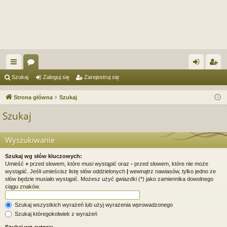
ię
or
al
ar
Szukaj
Zaloguj się
Zarejestruj się
ce
a
og
ej
Strona główna
Szukaj
j
uj
es
Szukaj
…
si
tru
ę
j
Wyszukiwanie
si
Szukaj wg słów kluczowych:
Umieść
+
przed słowem, które musi wystąpić oraz
-
przed słowem, które nie może
ę
wystąpić. Jeśli umieścisz listę słów oddzielonych
|
wewnątrz nawiasów, tylko jedno ze
słów będzie musiało wystąpić. Możesz użyć gwiazdki (*) jako zamiennika dowolnego
ciągu znaków.
Szukaj wszystkich wyrażeń lub użyj wyrażenia wprowadzonego
Szukaj któregokolwiek z wyrażeń
Szukaj wg autora: