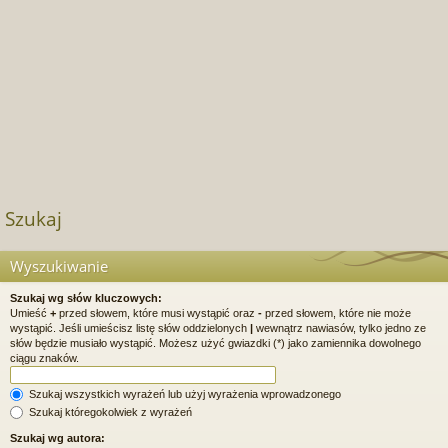
Szukaj
Wyszukiwanie
Szukaj wg słów kluczowych:
Umieść
+
przed słowem, które musi wystąpić oraz
-
przed słowem, które nie może
wystąpić. Jeśli umieścisz listę słów oddzielonych
|
wewnątrz nawiasów, tylko jedno ze
słów będzie musiało wystąpić. Możesz użyć gwiazdki (*) jako zamiennika dowolnego
ciągu znaków.
Szukaj wszystkich wyrażeń lub użyj wyrażenia wprowadzonego
Szukaj któregokolwiek z wyrażeń
Szukaj wg autora: