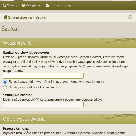
ię
or
al
ar
Szukaj
Zaloguj się
Zarejestruj się
ce
a
og
ej
Strona główna
Szukaj
j
uj
es
Szukaj
…
si
tru
ę
j
Wyszukiwanie
si
Szukaj wg słów kluczowych:
Umieść
+
przed słowem, które musi wystąpić oraz
-
przed słowem, które nie może
ę
wystąpić. Jeśli umieścisz listę słów oddzielonych
|
wewnątrz nawiasów, tylko jedno ze
słów będzie musiało wystąpić. Możesz użyć gwiazdki (*) jako zamiennika dowolnego
ciągu znaków.
Szukaj wszystkich wyrażeń lub użyj wyrażenia wprowadzonego
Szukaj któregokolwiek z wyrażeń
Szukaj wg autora:
Można użyć gwiazdki (*) jako zamiennika dowolnego ciągu znaków.
Opcje wyszukiwania
Przeszukaj fora:
Wybierz fora, które chcesz przeszukać. Subfora są przeszukiwane automatycznie,