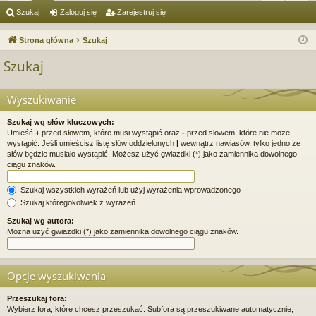
ię
or
al
ar
Szukaj
Zaloguj się
Zarejestruj się
ce
a
og
ej
Strona główna
Szukaj
j
uj
es
Szukaj
…
si
tru
ę
j
Wyszukiwanie
si
Szukaj wg słów kluczowych:
Umieść
+
przed słowem, które musi wystąpić oraz
-
przed słowem, które nie może
ę
wystąpić. Jeśli umieścisz listę słów oddzielonych
|
wewnątrz nawiasów, tylko jedno ze
słów będzie musiało wystąpić. Możesz użyć gwiazdki (*) jako zamiennika dowolnego
ciągu znaków.
Szukaj wszystkich wyrażeń lub użyj wyrażenia wprowadzonego
Szukaj któregokolwiek z wyrażeń
Szukaj wg autora:
Można użyć gwiazdki (*) jako zamiennika dowolnego ciągu znaków.
Opcje wyszukiwania
Przeszukaj fora:
Wybierz fora, które chcesz przeszukać. Subfora są przeszukiwane automatycznie,