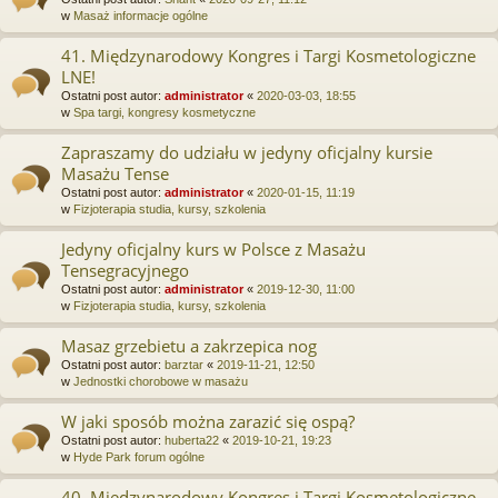
w
Masaż informacje ogólne
41. Międzynarodowy Kongres i Targi Kosmetologiczne
LNE!
Ostatni post autor:
administrator
«
2020-03-03, 18:55
w
Spa targi, kongresy kosmetyczne
Zapraszamy do udziału w jedyny oficjalny kursie
Masażu Tense
Ostatni post autor:
administrator
«
2020-01-15, 11:19
w
Fizjoterapia studia, kursy, szkolenia
Jedyny oficjalny kurs w Polsce z Masażu
Tensegracyjnego
Ostatni post autor:
administrator
«
2019-12-30, 11:00
w
Fizjoterapia studia, kursy, szkolenia
Masaz grzebietu a zakrzepica nog
Ostatni post autor:
barztar
«
2019-11-21, 12:50
w
Jednostki chorobowe w masażu
W jaki sposób można zarazić się ospą?
Ostatni post autor:
huberta22
«
2019-10-21, 19:23
w
Hyde Park forum ogólne
40. Międzynarodowy Kongres i Targi Kosmetologiczne