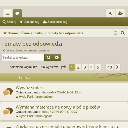
ię
or
al
ar
Szukaj
Zaloguj się
Zarejestruj się
ce
a
og
ej
S
Strona główna
Szukaj
Tematy bez odpowiedzi
j
uj
es
z
Tematy bez odpowiedzi
u
…
si
tru
Wyszukiwanie zaawansowane
k
ę
j
Szukaj
Wyszukiwanie zaawansowane
a
si
j
Strona
1
z
40
2
3
4
5
40
1
Na
Znaleziono więcej niż 1000 wyników
…
ę
Tematy
Wywóz śmieci
Ostatni post autor:
deborah
«
2024-11-04, 12:40
w
Hyde Park forum ogólne
Wymiana materaca na nowy a bóle pleców
Ostatni post autor:
hella
«
2024-09-04, 09:37
w
Hyde Park forum ogólne
Zniżka na prześcieradła papierowe, taśmy kinesio itp.