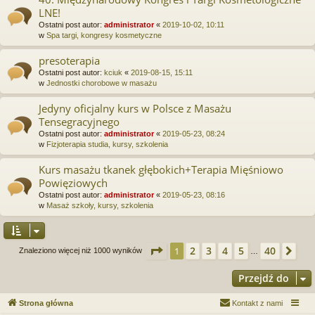
LNE!
Ostatni post autor:
administrator
«
2019-10-02, 10:11
w
Spa targi, kongresy kosmetyczne
presoterapia
Ostatni post autor:
kciuk
«
2019-08-15, 15:11
w
Jednostki chorobowe w masażu
Jedyny oficjalny kurs w Polsce z Masażu
Tensegracyjnego
Ostatni post autor:
administrator
«
2019-05-23, 08:24
w
Fizjoterapia studia, kursy, szkolenia
Kurs masażu tkanek głębokich+Terapia Mięśniowo
Powięziowych
Ostatni post autor:
administrator
«
2019-05-23, 08:16
w
Masaż szkoły, kursy, szkolenia
Strona
1
z
40
2
3
4
5
40
1
Na
Znaleziono więcej niż 1000 wyników
…
Przejdź do
Strona główna
Kontakt z nami