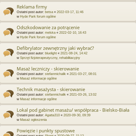
Reklama firmy
Ostatni post autor:
betsa
«
2022-03-17, 11:46
w
Hyde Park forum ogólne
Odszkodowanie za potrącenie
Ostatni post autor:
melska
«
2022-02-10, 16:43
w
Hyde Park forum ogólne
Defibrylator zewnętrzny jaki wybrać?
Ostatni post autor:
bluelight
«
2021-08-24, 14:42
w
Sprzęt fizjoterapeutyczny, rehabilitacyjny
Masaż leczniczy - skierowanie
Ostatni post autor:
stefanmichalik
«
2021-03-27, 08:01
w
Masaż informacje ogólne
Technik masażysta - skierowanie
Ostatni post autor:
stefanmichalik
«
2021-03-26, 13:02
w
Masaż informacje ogólne
Lokal pod gabinet masażu/ współpraca - Bielsko-Biała
Ostatni post autor:
Agatta310
«
2020-09-30, 09:39
w
Masaż ogłoszenia
Powięzie i punkty spustowe
Ostatni post autor:
Shant
«
2020-09-27, 11:12