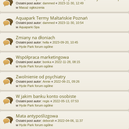
Ostatni post autor:
dammed
«
2023-11-30, 12:49
w
Masaż ogłoszenia
Aquapark Termy Maltańskie Poznań
Ostatni post autor:
dammed
«
2023-11-30, 10:54
w
Aquaparki Spa
Zmiany na dłoniach
Ostatni post autor:
hella
«
2023-09-20, 10:45
w
Hyde Park forum ogólne
Współpraca marketingowa
Ostatni post autor:
bonka
«
2022-11-28, 08:15
w
Hyde Park forum ogólne
Zwolnienie od psychiatry
Ostatni post autor:
Annie
«
2022-06-21, 09:26
w
Hyde Park forum ogólne
W jakim banku konto osobiste
Ostatni post autor:
regis
«
2022-05-13, 07:53
w
Hyde Park forum ogólne
Mata antypoślizgowa
Ostatni post autor:
deborah
«
2022-04-06, 11:37
w
Hyde Park forum ogólne