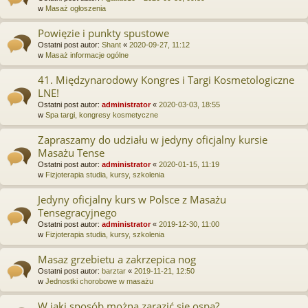
w
Masaż ogłoszenia
Powięzie i punkty spustowe
Ostatni post autor:
Shant
«
2020-09-27, 11:12
w
Masaż informacje ogólne
41. Międzynarodowy Kongres i Targi Kosmetologiczne
LNE!
Ostatni post autor:
administrator
«
2020-03-03, 18:55
w
Spa targi, kongresy kosmetyczne
Zapraszamy do udziału w jedyny oficjalny kursie
Masażu Tense
Ostatni post autor:
administrator
«
2020-01-15, 11:19
w
Fizjoterapia studia, kursy, szkolenia
Jedyny oficjalny kurs w Polsce z Masażu
Tensegracyjnego
Ostatni post autor:
administrator
«
2019-12-30, 11:00
w
Fizjoterapia studia, kursy, szkolenia
Masaz grzebietu a zakrzepica nog
Ostatni post autor:
barztar
«
2019-11-21, 12:50
w
Jednostki chorobowe w masażu
W jaki sposób można zarazić się ospą?