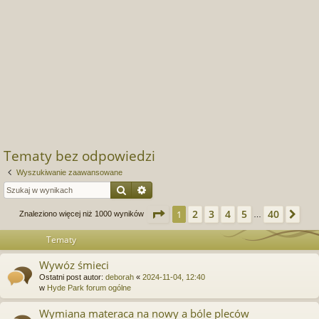
Tematy bez odpowiedzi
Wyszukiwanie zaawansowane
Szukaj
Wyszukiwanie zaawansowane
Strona
1
z
40
2
3
4
5
40
1
Na
Znaleziono więcej niż 1000 wyników
…
Tematy
Wywóz śmieci
Ostatni post autor:
deborah
«
2024-11-04, 12:40
w
Hyde Park forum ogólne
Wymiana materaca na nowy a bóle pleców