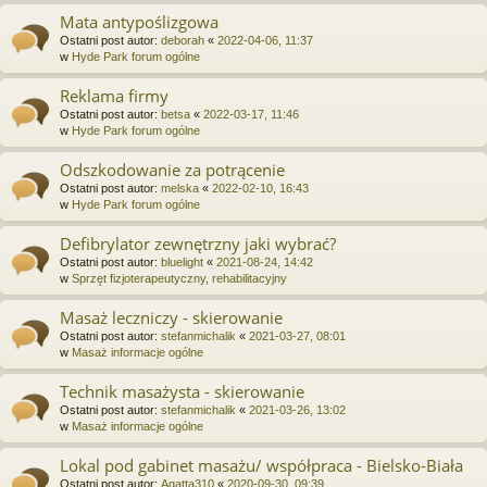
Mata antypoślizgowa
Ostatni post autor:
deborah
«
2022-04-06, 11:37
w
Hyde Park forum ogólne
Reklama firmy
Ostatni post autor:
betsa
«
2022-03-17, 11:46
w
Hyde Park forum ogólne
Odszkodowanie za potrącenie
Ostatni post autor:
melska
«
2022-02-10, 16:43
w
Hyde Park forum ogólne
Defibrylator zewnętrzny jaki wybrać?
Ostatni post autor:
bluelight
«
2021-08-24, 14:42
w
Sprzęt fizjoterapeutyczny, rehabilitacyjny
Masaż leczniczy - skierowanie
Ostatni post autor:
stefanmichalik
«
2021-03-27, 08:01
w
Masaż informacje ogólne
Technik masażysta - skierowanie
Ostatni post autor:
stefanmichalik
«
2021-03-26, 13:02
w
Masaż informacje ogólne
Lokal pod gabinet masażu/ współpraca - Bielsko-Biała
Ostatni post autor:
Agatta310
«
2020-09-30, 09:39