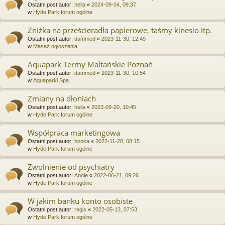
Ostatni post autor:
hella
«
2024-09-04, 09:37
w
Hyde Park forum ogólne
Zniżka na prześcieradła papierowe, taśmy kinesio itp.
Ostatni post autor:
dammed
«
2023-11-30, 12:49
w
Masaż ogłoszenia
Aquapark Termy Maltańskie Poznań
Ostatni post autor:
dammed
«
2023-11-30, 10:54
w
Aquaparki Spa
Zmiany na dłoniach
Ostatni post autor:
hella
«
2023-09-20, 10:45
w
Hyde Park forum ogólne
Współpraca marketingowa
Ostatni post autor:
bonka
«
2022-11-28, 08:15
w
Hyde Park forum ogólne
Zwolnienie od psychiatry
Ostatni post autor:
Annie
«
2022-06-21, 09:26
w
Hyde Park forum ogólne
W jakim banku konto osobiste
Ostatni post autor:
regis
«
2022-05-13, 07:53
w
Hyde Park forum ogólne