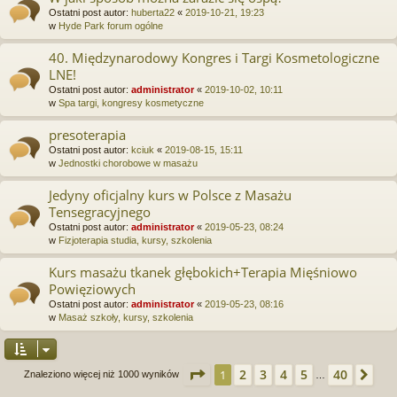
Ostatni post autor:
huberta22
«
2019-10-21, 19:23
w
Hyde Park forum ogólne
40. Międzynarodowy Kongres i Targi Kosmetologiczne
LNE!
Ostatni post autor:
administrator
«
2019-10-02, 10:11
w
Spa targi, kongresy kosmetyczne
presoterapia
Ostatni post autor:
kciuk
«
2019-08-15, 15:11
w
Jednostki chorobowe w masażu
Jedyny oficjalny kurs w Polsce z Masażu
Tensegracyjnego
Ostatni post autor:
administrator
«
2019-05-23, 08:24
w
Fizjoterapia studia, kursy, szkolenia
Kurs masażu tkanek głębokich+Terapia Mięśniowo
Powięziowych
Ostatni post autor:
administrator
«
2019-05-23, 08:16
w
Masaż szkoły, kursy, szkolenia
Strona
1
z
40
2
3
4
5
40
1
Na
Znaleziono więcej niż 1000 wyników
…