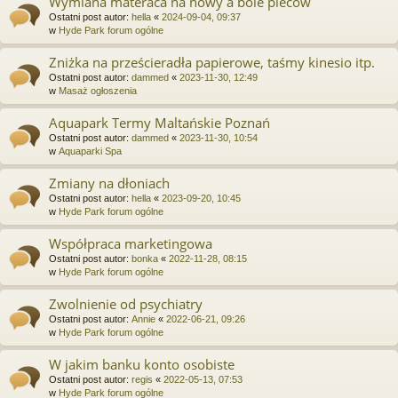
Wymiana materaca na nowy a bóle pleców
Ostatni post autor:
hella
«
2024-09-04, 09:37
w
Hyde Park forum ogólne
Zniżka na prześcieradła papierowe, taśmy kinesio itp.
Ostatni post autor:
dammed
«
2023-11-30, 12:49
w
Masaż ogłoszenia
Aquapark Termy Maltańskie Poznań
Ostatni post autor:
dammed
«
2023-11-30, 10:54
w
Aquaparki Spa
Zmiany na dłoniach
Ostatni post autor:
hella
«
2023-09-20, 10:45
w
Hyde Park forum ogólne
Współpraca marketingowa
Ostatni post autor:
bonka
«
2022-11-28, 08:15
w
Hyde Park forum ogólne
Zwolnienie od psychiatry
Ostatni post autor:
Annie
«
2022-06-21, 09:26
w
Hyde Park forum ogólne
W jakim banku konto osobiste
Ostatni post autor:
regis
«
2022-05-13, 07:53
w
Hyde Park forum ogólne