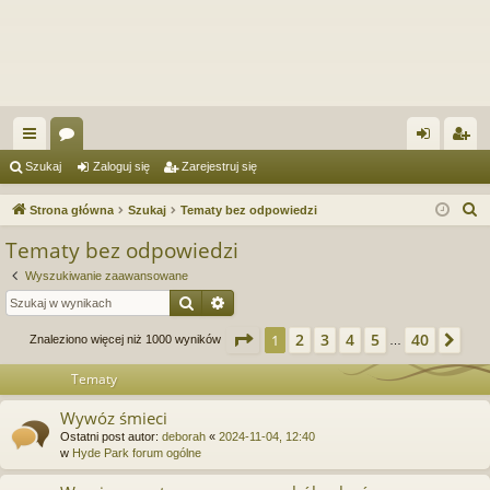
ię
or
al
ar
Szukaj
Zaloguj się
Zarejestruj się
ce
a
og
ej
S
Strona główna
Szukaj
Tematy bez odpowiedzi
j
uj
es
z
Tematy bez odpowiedzi
u
…
si
tru
Wyszukiwanie zaawansowane
k
ę
j
Szukaj
Wyszukiwanie zaawansowane
a
si
j
Strona
1
z
40
2
3
4
5
40
1
Na
Znaleziono więcej niż 1000 wyników
…
ę
Tematy
Wywóz śmieci
Ostatni post autor:
deborah
«
2024-11-04, 12:40
w
Hyde Park forum ogólne