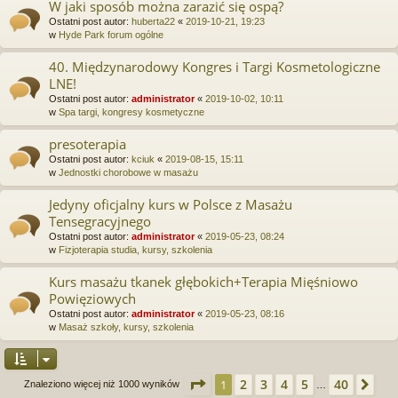
W jaki sposób można zarazić się ospą?
Ostatni post autor:
huberta22
«
2019-10-21, 19:23
w
Hyde Park forum ogólne
40. Międzynarodowy Kongres i Targi Kosmetologiczne
LNE!
Ostatni post autor:
administrator
«
2019-10-02, 10:11
w
Spa targi, kongresy kosmetyczne
presoterapia
Ostatni post autor:
kciuk
«
2019-08-15, 15:11
w
Jednostki chorobowe w masażu
Jedyny oficjalny kurs w Polsce z Masażu
Tensegracyjnego
Ostatni post autor:
administrator
«
2019-05-23, 08:24
w
Fizjoterapia studia, kursy, szkolenia
Kurs masażu tkanek głębokich+Terapia Mięśniowo
Powięziowych
Ostatni post autor:
administrator
«
2019-05-23, 08:16
w
Masaż szkoły, kursy, szkolenia
Strona
1
z
40
2
3
4
5
40
1
Na
Znaleziono więcej niż 1000 wyników
…