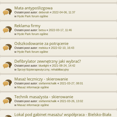
Mata antypoślizgowa
Ostatni post autor:
deborah
«
2022-04-06, 11:37
w
Hyde Park forum ogólne
Reklama firmy
Ostatni post autor:
betsa
«
2022-03-17, 11:46
w
Hyde Park forum ogólne
Odszkodowanie za potrącenie
Ostatni post autor:
melska
«
2022-02-10, 16:43
w
Hyde Park forum ogólne
Defibrylator zewnętrzny jaki wybrać?
Ostatni post autor:
bluelight
«
2021-08-24, 14:42
w
Sprzęt fizjoterapeutyczny, rehabilitacyjny
Masaż leczniczy - skierowanie
Ostatni post autor:
stefanmichalik
«
2021-03-27, 08:01
w
Masaż informacje ogólne
Technik masażysta - skierowanie
Ostatni post autor:
stefanmichalik
«
2021-03-26, 13:02
w
Masaż informacje ogólne
Lokal pod gabinet masażu/ współpraca - Bielsko-Biała