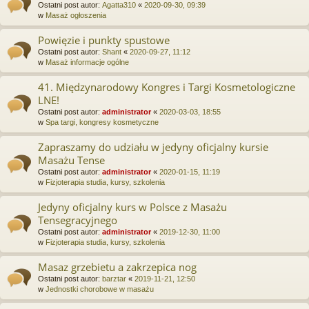
Ostatni post autor:
Agatta310
«
2020-09-30, 09:39
w
Masaż ogłoszenia
Powięzie i punkty spustowe
Ostatni post autor:
Shant
«
2020-09-27, 11:12
w
Masaż informacje ogólne
41. Międzynarodowy Kongres i Targi Kosmetologiczne
LNE!
Ostatni post autor:
administrator
«
2020-03-03, 18:55
w
Spa targi, kongresy kosmetyczne
Zapraszamy do udziału w jedyny oficjalny kursie
Masażu Tense
Ostatni post autor:
administrator
«
2020-01-15, 11:19
w
Fizjoterapia studia, kursy, szkolenia
Jedyny oficjalny kurs w Polsce z Masażu
Tensegracyjnego
Ostatni post autor:
administrator
«
2019-12-30, 11:00
w
Fizjoterapia studia, kursy, szkolenia
Masaz grzebietu a zakrzepica nog
Ostatni post autor:
barztar
«
2019-11-21, 12:50
w
Jednostki chorobowe w masażu