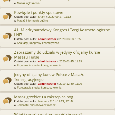
w
Masaż ogłoszenia
Powięzie i punkty spustowe
Ostatni post autor:
Shant
«
2020-09-27, 11:12
w
Masaż informacje ogólne
41. Międzynarodowy Kongres i Targi Kosmetologiczne
LNE!
Ostatni post autor:
administrator
«
2020-03-03, 18:55
w
Spa targi, kongresy kosmetyczne
Zapraszamy do udziału w jedyny oficjalny kursie
Masażu Tense
Ostatni post autor:
administrator
«
2020-01-15, 11:19
w
Fizjoterapia studia, kursy, szkolenia
Jedyny oficjalny kurs w Polsce z Masażu
Tensegracyjnego
Ostatni post autor:
administrator
«
2019-12-30, 11:00
w
Fizjoterapia studia, kursy, szkolenia
Masaz grzebietu a zakrzepica nog
Ostatni post autor:
barztar
«
2019-11-21, 12:50
w
Jednostki chorobowe w masażu
W jaki sposób można zarazić się ospą?