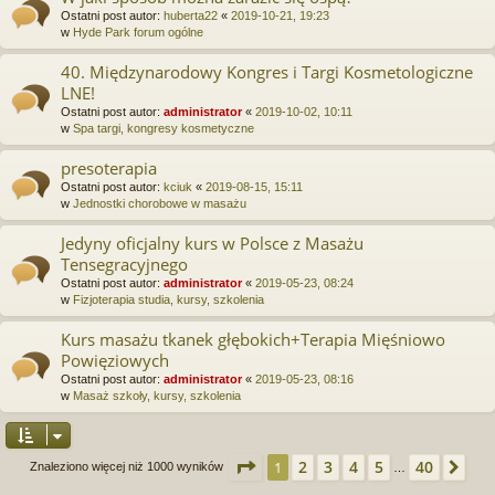
Ostatni post autor:
huberta22
«
2019-10-21, 19:23
w
Hyde Park forum ogólne
40. Międzynarodowy Kongres i Targi Kosmetologiczne
LNE!
Ostatni post autor:
administrator
«
2019-10-02, 10:11
w
Spa targi, kongresy kosmetyczne
presoterapia
Ostatni post autor:
kciuk
«
2019-08-15, 15:11
w
Jednostki chorobowe w masażu
Jedyny oficjalny kurs w Polsce z Masażu
Tensegracyjnego
Ostatni post autor:
administrator
«
2019-05-23, 08:24
w
Fizjoterapia studia, kursy, szkolenia
Kurs masażu tkanek głębokich+Terapia Mięśniowo
Powięziowych
Ostatni post autor:
administrator
«
2019-05-23, 08:16
w
Masaż szkoły, kursy, szkolenia
Strona
1
z
40
2
3
4
5
40
1
Na
Znaleziono więcej niż 1000 wyników
…