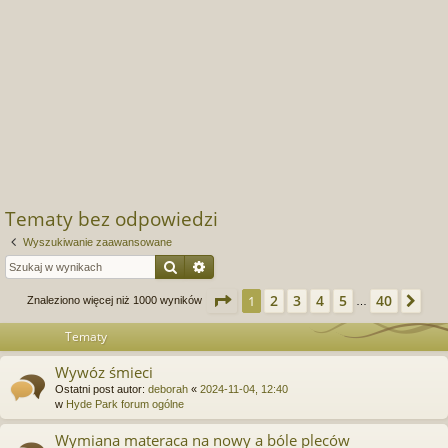
Tematy bez odpowiedzi
Wyszukiwanie zaawansowane
Szukaj
Wyszukiwanie zaawansowane
Strona
1
z
40
2
3
4
5
40
1
Na
Znaleziono więcej niż 1000 wyników
…
Tematy
Wywóz śmieci
Ostatni post autor:
deborah
«
2024-11-04, 12:40
w
Hyde Park forum ogólne
Wymiana materaca na nowy a bóle pleców