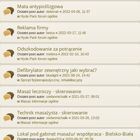
Mata antypoślizgowa
Ostatni post autor:
deborah
«
2022-04-06, 11:37
w
Hyde Park forum ogólne
Reklama firmy
Ostatni post autor:
betsa
«
2022-03-17, 11:46
w
Hyde Park forum ogólne
Odszkodowanie za potrącenie
Ostatni post autor:
melska
«
2022-02-10, 16:43
w
Hyde Park forum ogólne
Defibrylator zewnętrzny jaki wybrać?
Ostatni post autor:
bluelight
«
2021-08-24, 14:42
w
Sprzęt fizjoterapeutyczny, rehabilitacyjny
Masaż leczniczy - skierowanie
Ostatni post autor:
stefanmichalik
«
2021-03-27, 08:01
w
Masaż informacje ogólne
Technik masażysta - skierowanie
Ostatni post autor:
stefanmichalik
«
2021-03-26, 13:02
w
Masaż informacje ogólne
Lokal pod gabinet masażu/ współpraca - Bielsko-Biała
Ostatni post autor:
Agatta310
«
2020-09-30, 09:39