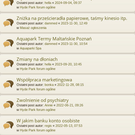
Ostatni post autor:
hella
«
2024-09-04, 09:37
w
Hyde Park forum ogólne
Zniżka na prześcieradła papierowe, taśmy kinesio itp.
Ostatni post autor:
dammed
«
2023-11-30, 12:49
w
Masaż ogłoszenia
Aquapark Termy Maltańskie Poznań
Ostatni post autor:
dammed
«
2023-11-30, 10:54
w
Aquaparki Spa
Zmiany na dłoniach
Ostatni post autor:
hella
«
2023-09-20, 10:45
w
Hyde Park forum ogólne
Współpraca marketingowa
Ostatni post autor:
bonka
«
2022-11-28, 08:15
w
Hyde Park forum ogólne
Zwolnienie od psychiatry
Ostatni post autor:
Annie
«
2022-06-21, 09:26
w
Hyde Park forum ogólne
W jakim banku konto osobiste
Ostatni post autor:
regis
«
2022-05-13, 07:53
w
Hyde Park forum ogólne