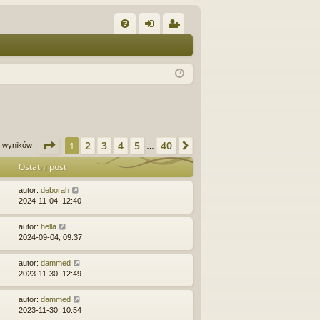
W
FA
al
ar
Q
og
ej
uj
es
si
tru
ę
j
Strona
1
z
40
2
3
4
5
40
1
Następna
00 wyników
…
si
Ostatni post
ę
autor:
deborah
2024-11-04, 12:40
autor:
hella
2024-09-04, 09:37
autor:
dammed
2023-11-30, 12:49
autor:
dammed
2023-11-30, 10:54