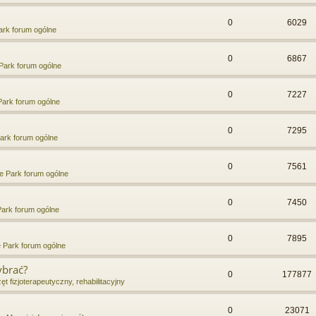
0
6029
rk forum ogólne
0
6867
Park forum ogólne
0
7227
ark forum ogólne
0
7295
ark forum ogólne
0
7561
e Park forum ogólne
0
7450
ark forum ogólne
0
7895
 Park forum ogólne
ybrać?
0
177877
ęt fizjoterapeutyczny, rehabilitacyjny
0
23071