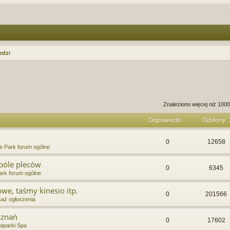
edzi
anie zaawansowane
Znaleziono więcej niż 10
Odpowiedzi
Odsłony
0
12658
e Park forum ogólne
bóle pleców
0
6345
rk forum ogólne
we, taśmy kinesio itp.
0
201566
aż ogłoszenia
oznań
0
17602
aparki Spa