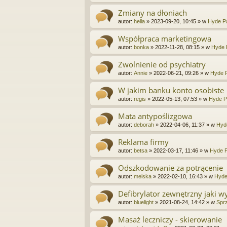
Zmiany na dłoniach
autor:
hella
»
2023-09-20, 10:45
» w
Hyde Pa
Współpraca marketingowa
autor:
bonka
»
2022-11-28, 08:15
» w
Hyde 
Zwolnienie od psychiatry
autor:
Annie
»
2022-06-21, 09:26
» w
Hyde P
W jakim banku konto osobiste
autor:
regis
»
2022-05-13, 07:53
» w
Hyde P
Mata antypoślizgowa
autor:
deborah
»
2022-04-06, 11:37
» w
Hyd
Reklama firmy
autor:
betsa
»
2022-03-17, 11:46
» w
Hyde P
Odszkodowanie za potrącenie
autor:
melska
»
2022-02-10, 16:43
» w
Hyde
Defibrylator zewnętrzny jaki w
autor:
bluelight
»
2021-08-24, 14:42
» w
Sprz
Masaż leczniczy - skierowanie