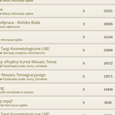
 w
Masaż informacje ogólne
ie
0
22321
 w
Masaż informacje ogólne
łpraca - Bielsko-Biała
0
20835
saż ogłoszenia
0
24194
informacje ogólne
 Targi Kosmetologiczne LNE!
0
22899
 w
Spa targi, kongresy kosmetyczne
y oficjalny kursie Masażu Tense
0
16572
 w
Fizjoterapia studia, kursy, szkolenia
 z Masażu Tensegracyjnego
0
13571
 w
Fizjoterapia studia, kursy, szkolenia
nog
0
14949
ostki chorobowe w masażu
ę ospą?
0
8630
de Park forum ogólne
 Targi Kosmetologiczne LNE!