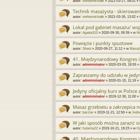
autor:
stefanmichalik
»
2021-03-27, 08:01
»
Technik masażysta - skierowan
autor:
stefanmichalik
»
2021-03-26, 13:02
»
Lokal pod gabinet masażu/ wspó
autor:
Agatta310
»
2020-09-30, 09:39
» w
Ma
Powięzie i punkty spustowe
autor:
Shant
»
2020-09-27, 11:12
» w
Masaż 
41. Międzynarodowy Kongres i
autor:
administrator
»
2020-03-03, 18:55
»
Zapraszamy do udziału w jedyn
autor:
administrator
»
2020-01-15, 11:19
»
Jedyny oficjalny kurs w Polsce
autor:
administrator
»
2019-12-30, 11:00
»
Masaz grzebietu a zakrzepica 
autor:
barztar
»
2019-11-21, 12:50
» w
Jedn
W jaki sposób można zarazić si
autor:
huberta22
»
2019-10-21, 19:23
» w
Hy
40. Międzynarodowy Kongres i