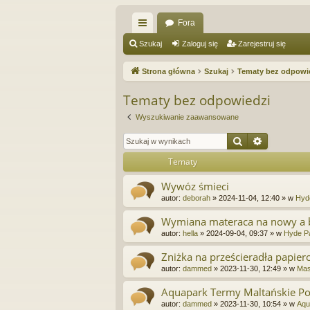
Fora
ię
Szukaj
Zaloguj się
Zarejestruj się
ce
Strona główna
Szukaj
Tematy bez odpowi
j
Tematy bez odpowiedzi
…
Wyszukiwanie zaawansowane
Szukaj
Wyszukiw
Tematy
Wywóz śmieci
autor:
deborah
»
2024-11-04, 12:40
» w
Hyd
Wymiana materaca na nowy a 
autor:
hella
»
2024-09-04, 09:37
» w
Hyde Pa
Zniżka na prześcieradła papiero
autor:
dammed
»
2023-11-30, 12:49
» w
Mas
Aquapark Termy Maltańskie P
autor:
dammed
»
2023-11-30, 10:54
» w
Aqu