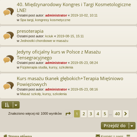
40. Międzynarodowy Kongres i Targi Kosmetologiczne
LNE!
Ostatni post autor:
administrator
«
2019-10-02, 10:11
w
Spa targi, kongresy kosmetyczne
presoterapia
Ostatni post autor:
kciuk
«
2019-08-15, 15:11
w
Jednostki chorobowe w masażu
Jedyny oficjalny kurs w Polsce z Masażu
Tensegracyjnego
Ostatni post autor:
administrator
«
2019-05-23, 08:24
w
Fizjoterapia studia, kursy, szkolenia
Kurs masażu tkanek głębokich+Terapia Mięśniowo
Powięziowych
Ostatni post autor:
administrator
«
2019-05-23, 08:16
w
Masaż szkoły, kursy, szkolenia
Strona
1
z
40
2
3
4
5
40
1
Na
Znaleziono więcej niż 1000 wyników
…
Przejdź do
Strona główna
Kontakt z nami