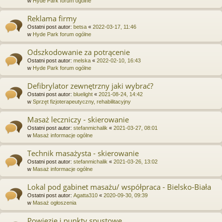
w
Hyde Park forum ogólne
Reklama firmy
Ostatni post autor:
betsa
«
2022-03-17, 11:46
w
Hyde Park forum ogólne
Odszkodowanie za potrącenie
Ostatni post autor:
melska
«
2022-02-10, 16:43
w
Hyde Park forum ogólne
Defibrylator zewnętrzny jaki wybrać?
Ostatni post autor:
bluelight
«
2021-08-24, 14:42
w
Sprzęt fizjoterapeutyczny, rehabilitacyjny
Masaż leczniczy - skierowanie
Ostatni post autor:
stefanmichalik
«
2021-03-27, 08:01
w
Masaż informacje ogólne
Technik masażysta - skierowanie
Ostatni post autor:
stefanmichalik
«
2021-03-26, 13:02
w
Masaż informacje ogólne
Lokal pod gabinet masażu/ współpraca - Bielsko-Biała
Ostatni post autor:
Agatta310
«
2020-09-30, 09:39
w
Masaż ogłoszenia
Powięzie i punkty spustowe