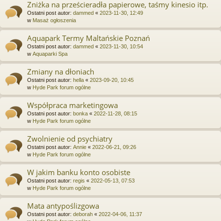
Zniżka na prześcieradła papierowe, taśmy kinesio itp.
Ostatni post autor:
dammed
«
2023-11-30, 12:49
w
Masaż ogłoszenia
Aquapark Termy Maltańskie Poznań
Ostatni post autor:
dammed
«
2023-11-30, 10:54
w
Aquaparki Spa
Zmiany na dłoniach
Ostatni post autor:
hella
«
2023-09-20, 10:45
w
Hyde Park forum ogólne
Współpraca marketingowa
Ostatni post autor:
bonka
«
2022-11-28, 08:15
w
Hyde Park forum ogólne
Zwolnienie od psychiatry
Ostatni post autor:
Annie
«
2022-06-21, 09:26
w
Hyde Park forum ogólne
W jakim banku konto osobiste
Ostatni post autor:
regis
«
2022-05-13, 07:53
w
Hyde Park forum ogólne
Mata antypoślizgowa
Ostatni post autor:
deborah
«
2022-04-06, 11:37