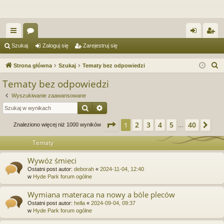
ię
or
al
ar
Szukaj
Zaloguj się
Zarejestruj się
ce
a
og
ej
S
Strona główna
Szukaj
Tematy bez odpowiedzi
j
uj
es
z
Tematy bez odpowiedzi
u
…
si
tru
Wyszukiwanie zaawansowane
k
ę
j
Szukaj
Wyszukiwanie zaawansowane
a
si
j
Strona
1
z
40
2
3
4
5
40
1
Na
Znaleziono więcej niż 1000 wyników
…
ę
Tematy
Wywóz śmieci
Ostatni post autor:
deborah
«
2024-11-04, 12:40
w
Hyde Park forum ogólne
Wymiana materaca na nowy a bóle pleców
Ostatni post autor:
hella
«
2024-09-04, 09:37
w
Hyde Park forum ogólne