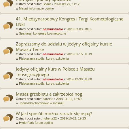
Ostatni post autor:
Shant
«
2020-09-27, 11:12
w
Masaż informacje ogólne
41. Międzynarodowy Kongres i Targi Kosmetologiczne
LNE!
Ostatni post autor:
administrator
«
2020-03-03, 18:55
w
Spa targi, kongresy kosmetyczne
Zapraszamy do udziału w jedyny oficjalny kursie
Masażu Tense
Ostatni post autor:
administrator
«
2020-01-15, 11:19
w
Fizjoterapia studia, kursy, szkolenia
Jedyny oficjalny kurs w Polsce z Masażu
Tensegracyjnego
Ostatni post autor:
administrator
«
2019-12-30, 11:00
w
Fizjoterapia studia, kursy, szkolenia
Masaz grzebietu a zakrzepica nog
Ostatni post autor:
barztar
«
2019-11-21, 12:50
w
Jednostki chorobowe w masażu
W jaki sposób można zarazić się ospą?
Ostatni post autor:
huberta22
«
2019-10-21, 19:23
w
Hyde Park forum ogólne