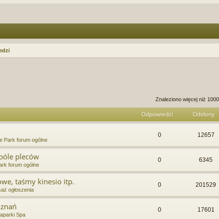
edzi
anie zaawansowane
Znaleziono więcej niż 10
Odpowiedzi
Odsłony
0
12657
e Park forum ogólne
bóle pleców
0
6345
rk forum ogólne
we, taśmy kinesio itp.
0
201529
aż ogłoszenia
oznań
0
17601
aparki Spa