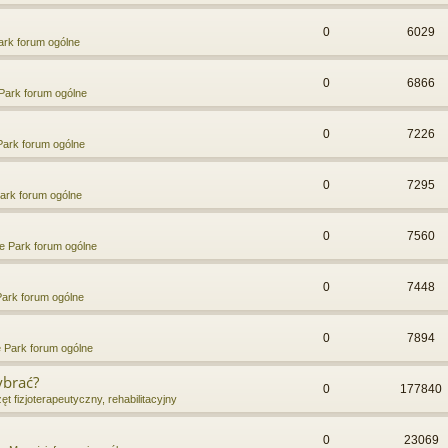
0
6029
rk forum ogólne
0
6866
Park forum ogólne
0
7226
ark forum ogólne
0
7295
ark forum ogólne
0
7560
e Park forum ogólne
0
7448
ark forum ogólne
0
7894
 Park forum ogólne
ybrać?
0
177840
ęt fizjoterapeutyczny, rehabilitacyjny
0
23069