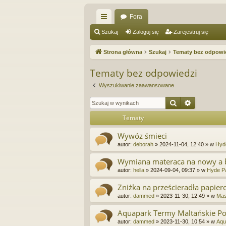
Fora
ię
Szukaj
Zaloguj się
Zarejestruj się
ce
Strona główna
Szukaj
Tematy bez odpowi
j
Tematy bez odpowiedzi
…
Wyszukiwanie zaawansowane
Szukaj
Wyszukiw
Tematy
Wywóz śmieci
autor:
deborah
»
2024-11-04, 12:40
» w
Hyd
Wymiana materaca na nowy a 
autor:
hella
»
2024-09-04, 09:37
» w
Hyde Pa
Zniżka na prześcieradła papiero
autor:
dammed
»
2023-11-30, 12:49
» w
Mas
Aquapark Termy Maltańskie P
autor:
dammed
»
2023-11-30, 10:54
» w
Aqu