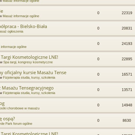
 w
Masaż informacje ogólne
ie
0
22319
 w
Masaż informacje ogólne
łpraca - Bielsko-Biała
0
20831
saż ogłoszenia
0
24193
informacje ogólne
 Targi Kosmetologiczne LNE!
0
22895
 w
Spa targi, kongresy kosmetyczne
y oficjalny kursie Masażu Tense
0
16571
 w
Fizjoterapia studia, kursy, szkolenia
 z Masażu Tensegracyjnego
0
13571
 w
Fizjoterapia studia, kursy, szkolenia
nog
0
14948
ostki chorobowe w masażu
ę ospą?
0
8630
de Park forum ogólne
 Targi Kosmetologiczne LNE!