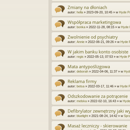
Zmiany na dłoniach
autor:
hella
»
2023-09-20, 10:45
» w
Hyde Pa
Współpraca marketingowa
autor:
bonka
»
2022-11-28, 08:15
» w
Hyde 
Zwolnienie od psychiatry
autor:
Annie
»
2022-06-21, 09:26
» w
Hyde P
W jakim banku konto osobiste
autor:
regis
»
2022-05-13, 07:53
» w
Hyde P
Mata antypoślizgowa
autor:
deborah
»
2022-04-06, 11:37
» w
Hyd
Reklama firmy
autor:
betsa
»
2022-03-17, 11:46
» w
Hyde P
Odszkodowanie za potrącenie
autor:
melska
»
2022-02-10, 16:43
» w
Hyde
Defibrylator zewnętrzny jaki w
autor:
bluelight
»
2021-08-24, 14:42
» w
Sprz
Masaż leczniczy - skierowanie