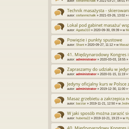
autor:
stefanmichalik
»
2021-03-27, 08:01
»
Technik masażysta - skierowan
autor:
stefanmichalik
»
2021-03-26, 13:02
»
Lokal pod gabinet masażu/ wspó
autor:
Agatta310
»
2020-09-30, 09:39
» w
Ma
Powięzie i punkty spustowe
autor:
Shant
»
2020-09-27, 11:12
» w
Masaż 
41. Międzynarodowy Kongres i
autor:
administrator
»
2020-03-03, 18:55
»
Zapraszamy do udziału w jedyn
autor:
administrator
»
2020-01-15, 11:19
»
Jedyny oficjalny kurs w Polsce
autor:
administrator
»
2019-12-30, 11:00
»
Masaz grzebietu a zakrzepica 
autor:
barztar
»
2019-11-21, 12:50
» w
Jedn
W jaki sposób można zarazić si
autor:
huberta22
»
2019-10-21, 19:23
» w
Hy
40. Międzynarodowy Kongres i