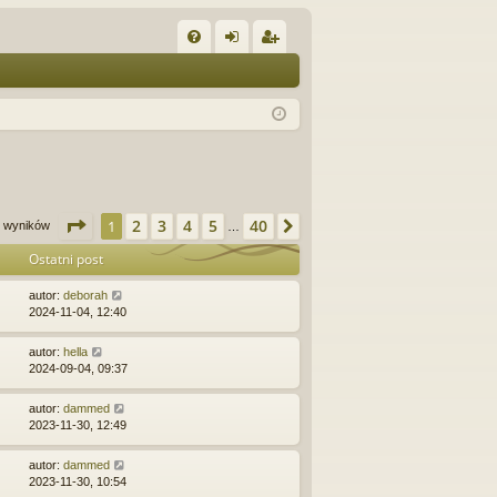
W
FA
al
ar
Q
og
ej
uj
es
si
tru
ę
j
Strona
1
z
40
2
3
4
5
40
1
Następna
00 wyników
…
si
Ostatni post
ę
autor:
deborah
2024-11-04, 12:40
autor:
hella
2024-09-04, 09:37
autor:
dammed
2023-11-30, 12:49
autor:
dammed
2023-11-30, 10:54