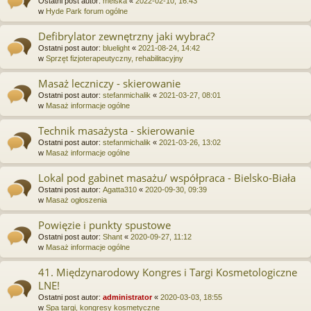
Ostatni post autor:
melska
«
2022-02-10, 16:43
w
Hyde Park forum ogólne
Defibrylator zewnętrzny jaki wybrać?
Ostatni post autor:
bluelight
«
2021-08-24, 14:42
w
Sprzęt fizjoterapeutyczny, rehabilitacyjny
Masaż leczniczy - skierowanie
Ostatni post autor:
stefanmichalik
«
2021-03-27, 08:01
w
Masaż informacje ogólne
Technik masażysta - skierowanie
Ostatni post autor:
stefanmichalik
«
2021-03-26, 13:02
w
Masaż informacje ogólne
Lokal pod gabinet masażu/ współpraca - Bielsko-Biała
Ostatni post autor:
Agatta310
«
2020-09-30, 09:39
w
Masaż ogłoszenia
Powięzie i punkty spustowe
Ostatni post autor:
Shant
«
2020-09-27, 11:12
w
Masaż informacje ogólne
41. Międzynarodowy Kongres i Targi Kosmetologiczne
LNE!
Ostatni post autor:
administrator
«
2020-03-03, 18:55
w
Spa targi, kongresy kosmetyczne