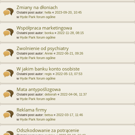
Zmiany na dłoniach
Ostatni post autor:
hella
«
2023-09-20, 10:45
w
Hyde Park forum ogólne
Współpraca marketingowa
Ostatni post autor:
bonka
«
2022-11-28, 08:15
w
Hyde Park forum ogólne
Zwolnienie od psychiatry
Ostatni post autor:
Annie
«
2022-06-21, 09:26
w
Hyde Park forum ogólne
W jakim banku konto osobiste
Ostatni post autor:
regis
«
2022-05-13, 07:53
w
Hyde Park forum ogólne
Mata antypoślizgowa
Ostatni post autor:
deborah
«
2022-04-06, 11:37
w
Hyde Park forum ogólne
Reklama firmy
Ostatni post autor:
betsa
«
2022-03-17, 11:46
w
Hyde Park forum ogólne
Odszkodowanie za potrącenie