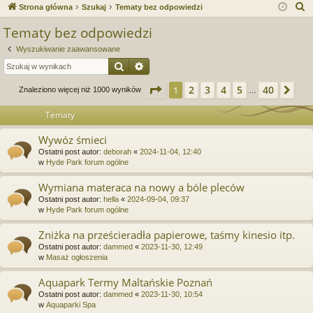
ce
a
og
ej
S
Strona główna
Szukaj
Tematy bez odpowiedzi
j
uj
es
z
Tematy bez odpowiedzi
u
…
si
tru
Wyszukiwanie zaawansowane
k
ę
j
Szukaj
Wyszukiwanie zaawansowane
a
si
j
Strona
1
z
40
2
3
4
5
40
1
Na
Znaleziono więcej niż 1000 wyników
…
ę
Tematy
Wywóz śmieci
Ostatni post autor:
deborah
«
2024-11-04, 12:40
w
Hyde Park forum ogólne
Wymiana materaca na nowy a bóle pleców
Ostatni post autor:
hella
«
2024-09-04, 09:37
w
Hyde Park forum ogólne
Zniżka na prześcieradła papierowe, taśmy kinesio itp.
Ostatni post autor:
dammed
«
2023-11-30, 12:49
w
Masaż ogłoszenia
Aquapark Termy Maltańskie Poznań
Ostatni post autor:
dammed
«
2023-11-30, 10:54
w
Aquaparki Spa