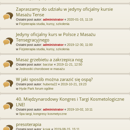
Zapraszamy do udziału w jedyny oficjalny kursie
Masażu Tense
Ostatni post autor:
administrator
«
2020-01-15, 11:19
w
Fizjoterapia studia, kursy, szkolenia
Jedyny oficjalny kurs w Polsce z Masażu
Tensegracyjnego
Ostatni post autor:
administrator
«
2019-12-30, 11:00
w
Fizjoterapia studia, kursy, szkolenia
Masaz grzebietu a zakrzepica nog
Ostatni post autor:
barztar
«
2019-11-21, 12:50
w
Jednostki chorobowe w masażu
W jaki sposób można zarazić się ospą?
Ostatni post autor:
huberta22
«
2019-10-21, 19:23
w
Hyde Park forum ogólne
40. Międzynarodowy Kongres i Targi Kosmetologiczne
LNE!
Ostatni post autor:
administrator
«
2019-10-02, 10:11
w
Spa targi, kongresy kosmetyczne
presoterapia
Ostatni post autor:
kciuk
«
2019-08-15, 15:11