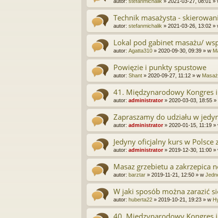
autor:
stefanmichalik
»
2021-03-27, 08:01
»
Technik masażysta - skierowan
autor:
stefanmichalik
»
2021-03-26, 13:02
»
Lokal pod gabinet masażu/ wspó
autor:
Agatta310
»
2020-09-30, 09:39
» w
Ma
Powięzie i punkty spustowe
autor:
Shant
»
2020-09-27, 11:12
» w
Masaż 
41. Międzynarodowy Kongres i
autor:
administrator
»
2020-03-03, 18:55
»
Zapraszamy do udziału w jedyn
autor:
administrator
»
2020-01-15, 11:19
»
Jedyny oficjalny kurs w Polsce
autor:
administrator
»
2019-12-30, 11:00
»
Masaz grzebietu a zakrzepica 
autor:
barztar
»
2019-11-21, 12:50
» w
Jedn
W jaki sposób można zarazić si
autor:
huberta22
»
2019-10-21, 19:23
» w
Hy
40. Międzynarodowy Kongres i