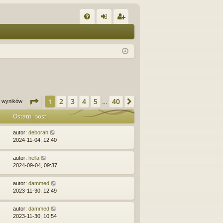
W
FA
al
ar
Q
og
ej
uj
es
si
tru
ę
j
Strona
1
z
40
2
3
4
5
40
1
Następna
00 wyników
…
si
Ostatni post
ę
autor:
deborah
2024-11-04, 12:40
autor:
hella
2024-09-04, 09:37
autor:
dammed
2023-11-30, 12:49
autor:
dammed
2023-11-30, 10:54