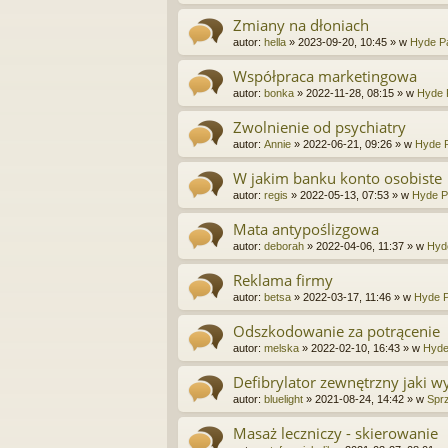
Zmiany na dłoniach
autor:
hella
»
2023-09-20, 10:45
» w
Hyde Pa
Współpraca marketingowa
autor:
bonka
»
2022-11-28, 08:15
» w
Hyde 
Zwolnienie od psychiatry
autor:
Annie
»
2022-06-21, 09:26
» w
Hyde P
W jakim banku konto osobiste
autor:
regis
»
2022-05-13, 07:53
» w
Hyde P
Mata antypoślizgowa
autor:
deborah
»
2022-04-06, 11:37
» w
Hyd
Reklama firmy
autor:
betsa
»
2022-03-17, 11:46
» w
Hyde P
Odszkodowanie za potrącenie
autor:
melska
»
2022-02-10, 16:43
» w
Hyde
Defibrylator zewnętrzny jaki w
autor:
bluelight
»
2021-08-24, 14:42
» w
Sprz
Masaż leczniczy - skierowanie