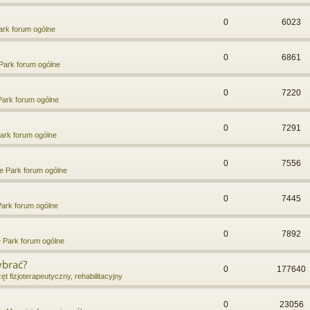
0
6023
rk forum ogólne
0
6861
Park forum ogólne
0
7220
ark forum ogólne
0
7291
ark forum ogólne
0
7556
e Park forum ogólne
0
7445
ark forum ogólne
0
7892
 Park forum ogólne
ybrać?
0
177640
ęt fizjoterapeutyczny, rehabilitacyjny
0
23056