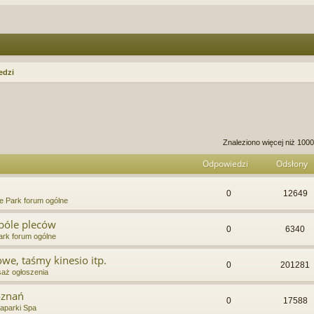
edzi
anie zaawansowane
Znaleziono więcej niż 10
Odpowiedzi
Odsłony
0
12649
e Park forum ogólne
bóle pleców
0
6340
rk forum ogólne
we, taśmy kinesio itp.
0
201281
aż ogłoszenia
oznań
0
17588
aparki Spa