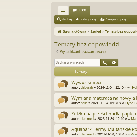
Fora
ię
Szukaj
Zaloguj się
Zarejestruj się
ce
Strona główna
Szukaj
Tematy bez odpowi
j
Tematy bez odpowiedzi
…
Wyszukiwanie zaawansowane
Szukaj
Wyszukiw
Tematy
Wywóz śmieci
autor:
deborah
»
2024-11-04, 12:40
» w
Hyd
Wymiana materaca na nowy a 
autor:
hella
»
2024-09-04, 09:37
» w
Hyde Pa
Zniżka na prześcieradła papiero
autor:
dammed
»
2023-11-30, 12:49
» w
Mas
Aquapark Termy Maltańskie P
autor:
dammed
»
2023-11-30, 10:54
» w
Aqu