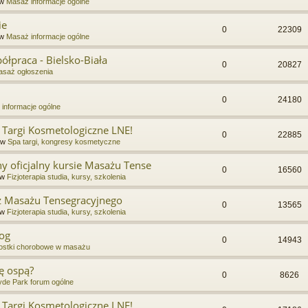
 w
Masaż informacje ogólne
ie
0
22309
 w
Masaż informacje ogólne
łpraca - Bielsko-Biała
0
20827
saż ogłoszenia
0
24180
informacje ogólne
 Targi Kosmetologiczne LNE!
0
22885
 w
Spa targi, kongresy kosmetyczne
y oficjalny kursie Masażu Tense
0
16560
 w
Fizjoterapia studia, kursy, szkolenia
 z Masażu Tensegracyjnego
0
13565
 w
Fizjoterapia studia, kursy, szkolenia
nog
0
14943
ostki chorobowe w masażu
ę ospą?
0
8626
de Park forum ogólne
 Targi Kosmetologiczne LNE!