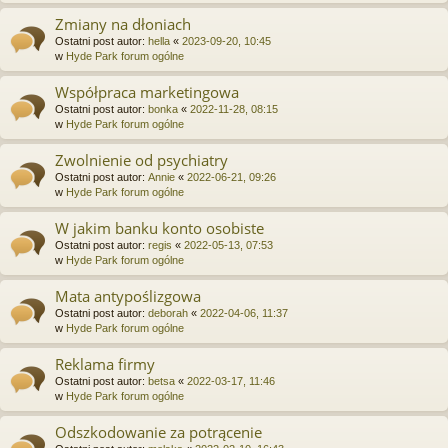
Zmiany na dłoniach
Ostatni post autor:
hella
«
2023-09-20, 10:45
w
Hyde Park forum ogólne
Współpraca marketingowa
Ostatni post autor:
bonka
«
2022-11-28, 08:15
w
Hyde Park forum ogólne
Zwolnienie od psychiatry
Ostatni post autor:
Annie
«
2022-06-21, 09:26
w
Hyde Park forum ogólne
W jakim banku konto osobiste
Ostatni post autor:
regis
«
2022-05-13, 07:53
w
Hyde Park forum ogólne
Mata antypoślizgowa
Ostatni post autor:
deborah
«
2022-04-06, 11:37
w
Hyde Park forum ogólne
Reklama firmy
Ostatni post autor:
betsa
«
2022-03-17, 11:46
w
Hyde Park forum ogólne
Odszkodowanie za potrącenie