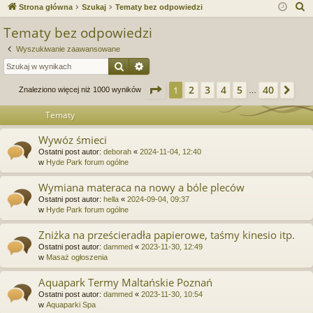
ce
a
og
ej
S
Strona główna
Szukaj
Tematy bez odpowiedzi
j
uj
es
z
Tematy bez odpowiedzi
u
…
si
tru
Wyszukiwanie zaawansowane
k
ę
j
Szukaj
Wyszukiwanie zaawansowane
a
si
j
Strona
1
z
40
2
3
4
5
40
1
Na
Znaleziono więcej niż 1000 wyników
…
ę
Tematy
Wywóz śmieci
Ostatni post autor:
deborah
«
2024-11-04, 12:40
w
Hyde Park forum ogólne
Wymiana materaca na nowy a bóle pleców
Ostatni post autor:
hella
«
2024-09-04, 09:37
w
Hyde Park forum ogólne
Zniżka na prześcieradła papierowe, taśmy kinesio itp.
Ostatni post autor:
dammed
«
2023-11-30, 12:49
w
Masaż ogłoszenia
Aquapark Termy Maltańskie Poznań
Ostatni post autor:
dammed
«
2023-11-30, 10:54
w
Aquaparki Spa