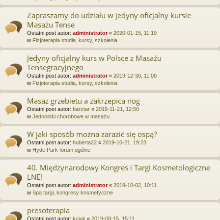
Zapraszamy do udziału w jedyny oficjalny kursie
Masażu Tense
Ostatni post autor:
administrator
«
2020-01-15, 11:19
w
Fizjoterapia studia, kursy, szkolenia
Jedyny oficjalny kurs w Polsce z Masażu
Tensegracyjnego
Ostatni post autor:
administrator
«
2019-12-30, 11:00
w
Fizjoterapia studia, kursy, szkolenia
Masaz grzebietu a zakrzepica nog
Ostatni post autor:
barztar
«
2019-11-21, 12:50
w
Jednostki chorobowe w masażu
W jaki sposób można zarazić się ospą?
Ostatni post autor:
huberta22
«
2019-10-21, 19:23
w
Hyde Park forum ogólne
40. Międzynarodowy Kongres i Targi Kosmetologiczne
LNE!
Ostatni post autor:
administrator
«
2019-10-02, 10:11
w
Spa targi, kongresy kosmetyczne
presoterapia
Ostatni post autor:
kciuk
«
2019-08-15, 15:11