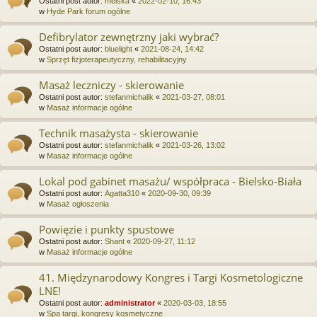
Ostatni post autor:
melska
«
2022-02-10, 16:43
w
Hyde Park forum ogólne
Defibrylator zewnętrzny jaki wybrać?
Ostatni post autor:
bluelight
«
2021-08-24, 14:42
w
Sprzęt fizjoterapeutyczny, rehabilitacyjny
Masaż leczniczy - skierowanie
Ostatni post autor:
stefanmichalik
«
2021-03-27, 08:01
w
Masaż informacje ogólne
Technik masażysta - skierowanie
Ostatni post autor:
stefanmichalik
«
2021-03-26, 13:02
w
Masaż informacje ogólne
Lokal pod gabinet masażu/ współpraca - Bielsko-Biała
Ostatni post autor:
Agatta310
«
2020-09-30, 09:39
w
Masaż ogłoszenia
Powięzie i punkty spustowe
Ostatni post autor:
Shant
«
2020-09-27, 11:12
w
Masaż informacje ogólne
41. Międzynarodowy Kongres i Targi Kosmetologiczne
LNE!
Ostatni post autor:
administrator
«
2020-03-03, 18:55
w
Spa targi, kongresy kosmetyczne