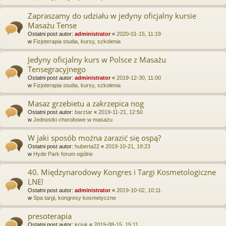
Zapraszamy do udziału w jedyny oficjalny kursie
Masażu Tense
Ostatni post autor:
administrator
«
2020-01-15, 11:19
w
Fizjoterapia studia, kursy, szkolenia
Jedyny oficjalny kurs w Polsce z Masażu
Tensegracyjnego
Ostatni post autor:
administrator
«
2019-12-30, 11:00
w
Fizjoterapia studia, kursy, szkolenia
Masaz grzebietu a zakrzepica nog
Ostatni post autor:
barztar
«
2019-11-21, 12:50
w
Jednostki chorobowe w masażu
W jaki sposób można zarazić się ospą?
Ostatni post autor:
huberta22
«
2019-10-21, 19:23
w
Hyde Park forum ogólne
40. Międzynarodowy Kongres i Targi Kosmetologiczne
LNE!
Ostatni post autor:
administrator
«
2019-10-02, 10:11
w
Spa targi, kongresy kosmetyczne
presoterapia
Ostatni post autor:
kciuk
«
2019-08-15, 15:11