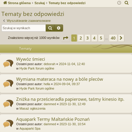
ce
a
og
ej
S
Strona główna
Szukaj
Tematy bez odpowiedzi
j
uj
es
z
Tematy bez odpowiedzi
u
…
si
tru
Wyszukiwanie zaawansowane
k
ę
j
Szukaj
Wyszukiwanie zaawansowane
a
si
j
Strona
1
z
40
2
3
4
5
40
1
Na
Znaleziono więcej niż 1000 wyników
…
ę
Tematy
Wywóz śmieci
Ostatni post autor:
deborah
«
2024-11-04, 12:40
w
Hyde Park forum ogólne
Wymiana materaca na nowy a bóle pleców
Ostatni post autor:
hella
«
2024-09-04, 09:37
w
Hyde Park forum ogólne
Zniżka na prześcieradła papierowe, taśmy kinesio itp.
Ostatni post autor:
dammed
«
2023-11-30, 12:49
w
Masaż ogłoszenia
Aquapark Termy Maltańskie Poznań
Ostatni post autor:
dammed
«
2023-11-30, 10:54
w
Aquaparki Spa