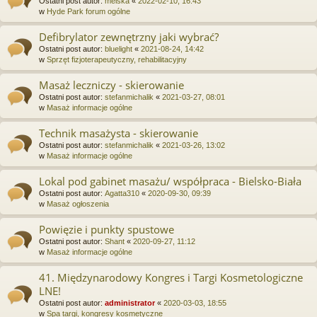
Ostatni post autor:
melska
«
2022-02-10, 16:43
w
Hyde Park forum ogólne
Defibrylator zewnętrzny jaki wybrać?
Ostatni post autor:
bluelight
«
2021-08-24, 14:42
w
Sprzęt fizjoterapeutyczny, rehabilitacyjny
Masaż leczniczy - skierowanie
Ostatni post autor:
stefanmichalik
«
2021-03-27, 08:01
w
Masaż informacje ogólne
Technik masażysta - skierowanie
Ostatni post autor:
stefanmichalik
«
2021-03-26, 13:02
w
Masaż informacje ogólne
Lokal pod gabinet masażu/ współpraca - Bielsko-Biała
Ostatni post autor:
Agatta310
«
2020-09-30, 09:39
w
Masaż ogłoszenia
Powięzie i punkty spustowe
Ostatni post autor:
Shant
«
2020-09-27, 11:12
w
Masaż informacje ogólne
41. Międzynarodowy Kongres i Targi Kosmetologiczne
LNE!
Ostatni post autor:
administrator
«
2020-03-03, 18:55
w
Spa targi, kongresy kosmetyczne