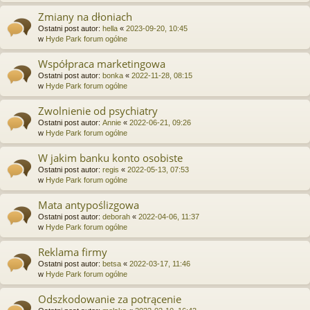
Zmiany na dłoniach
Ostatni post autor:
hella
«
2023-09-20, 10:45
w
Hyde Park forum ogólne
Współpraca marketingowa
Ostatni post autor:
bonka
«
2022-11-28, 08:15
w
Hyde Park forum ogólne
Zwolnienie od psychiatry
Ostatni post autor:
Annie
«
2022-06-21, 09:26
w
Hyde Park forum ogólne
W jakim banku konto osobiste
Ostatni post autor:
regis
«
2022-05-13, 07:53
w
Hyde Park forum ogólne
Mata antypoślizgowa
Ostatni post autor:
deborah
«
2022-04-06, 11:37
w
Hyde Park forum ogólne
Reklama firmy
Ostatni post autor:
betsa
«
2022-03-17, 11:46
w
Hyde Park forum ogólne
Odszkodowanie za potrącenie