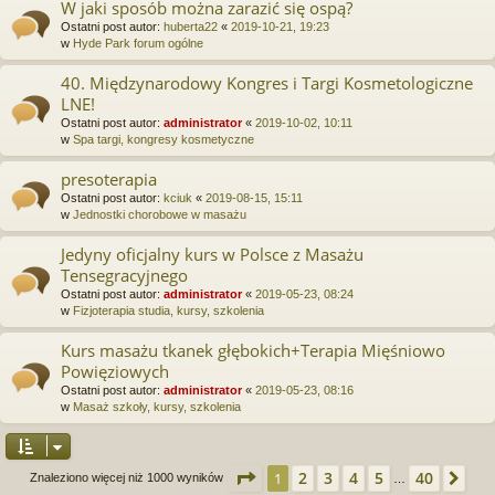
W jaki sposób można zarazić się ospą?
Ostatni post autor:
huberta22
«
2019-10-21, 19:23
w
Hyde Park forum ogólne
40. Międzynarodowy Kongres i Targi Kosmetologiczne
LNE!
Ostatni post autor:
administrator
«
2019-10-02, 10:11
w
Spa targi, kongresy kosmetyczne
presoterapia
Ostatni post autor:
kciuk
«
2019-08-15, 15:11
w
Jednostki chorobowe w masażu
Jedyny oficjalny kurs w Polsce z Masażu
Tensegracyjnego
Ostatni post autor:
administrator
«
2019-05-23, 08:24
w
Fizjoterapia studia, kursy, szkolenia
Kurs masażu tkanek głębokich+Terapia Mięśniowo
Powięziowych
Ostatni post autor:
administrator
«
2019-05-23, 08:16
w
Masaż szkoły, kursy, szkolenia
Strona
1
z
40
2
3
4
5
40
1
Na
Znaleziono więcej niż 1000 wyników
…