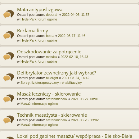
Mata antypoślizgowa
Ostatni post autor:
deborah
«
2022-04-06, 11:37
w
Hyde Park forum ogólne
Reklama firmy
Ostatni post autor:
betsa
«
2022-03-17, 11:46
w
Hyde Park forum ogólne
Odszkodowanie za potrącenie
Ostatni post autor:
melska
«
2022-02-10, 16:43
w
Hyde Park forum ogólne
Defibrylator zewnętrzny jaki wybrać?
Ostatni post autor:
bluelight
«
2021-08-24, 14:42
w
Sprzęt fizjoterapeutyczny, rehabilitacyjny
Masaż leczniczy - skierowanie
Ostatni post autor:
stefanmichalik
«
2021-03-27, 08:01
w
Masaż informacje ogólne
Technik masażysta - skierowanie
Ostatni post autor:
stefanmichalik
«
2021-03-26, 13:02
w
Masaż informacje ogólne
Lokal pod gabinet masażu/ współpraca - Bielsko-Biała