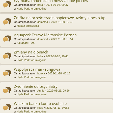
Wymiana materaca na nowy a bóle pleców
Ostatni post autor:
hella
«
2024-09-04, 09:37
w
Hyde Park forum ogólne
Zniżka na prześcieradła papierowe, taśmy kinesio itp.
Ostatni post autor:
dammed
«
2023-11-30, 12:49
w
Masaż ogłoszenia
Aquapark Termy Maltańskie Poznań
Ostatni post autor:
dammed
«
2023-11-30, 10:54
w
Aquaparki Spa
Zmiany na dłoniach
Ostatni post autor:
hella
«
2023-09-20, 10:45
w
Hyde Park forum ogólne
Współpraca marketingowa
Ostatni post autor:
bonka
«
2022-11-28, 08:15
w
Hyde Park forum ogólne
Zwolnienie od psychiatry
Ostatni post autor:
Annie
«
2022-06-21, 09:26
w
Hyde Park forum ogólne
W jakim banku konto osobiste
Ostatni post autor:
regis
«
2022-05-13, 07:53
w
Hyde Park forum ogólne