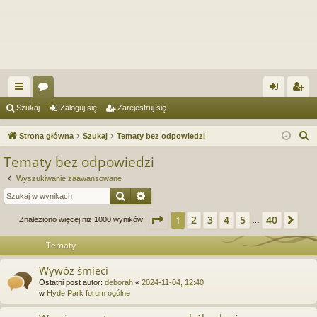
ię
or
al
ar
Szukaj
Zaloguj się
Zarejestruj się
ce
a
og
ej
S
Strona główna
Szukaj
Tematy bez odpowiedzi
j
uj
es
z
Tematy bez odpowiedzi
u
…
si
tru
Wyszukiwanie zaawansowane
k
ę
j
Szukaj
Wyszukiwanie zaawansowane
a
si
j
Strona
1
z
40
2
3
4
5
40
1
Na
Znaleziono więcej niż 1000 wyników
…
ę
Tematy
Wywóz śmieci
Ostatni post autor:
deborah
«
2024-11-04, 12:40
w
Hyde Park forum ogólne