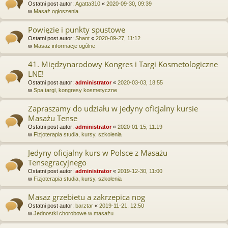
Ostatni post autor:
Agatta310
«
2020-09-30, 09:39
w
Masaż ogłoszenia
Powięzie i punkty spustowe
Ostatni post autor:
Shant
«
2020-09-27, 11:12
w
Masaż informacje ogólne
41. Międzynarodowy Kongres i Targi Kosmetologiczne
LNE!
Ostatni post autor:
administrator
«
2020-03-03, 18:55
w
Spa targi, kongresy kosmetyczne
Zapraszamy do udziału w jedyny oficjalny kursie
Masażu Tense
Ostatni post autor:
administrator
«
2020-01-15, 11:19
w
Fizjoterapia studia, kursy, szkolenia
Jedyny oficjalny kurs w Polsce z Masażu
Tensegracyjnego
Ostatni post autor:
administrator
«
2019-12-30, 11:00
w
Fizjoterapia studia, kursy, szkolenia
Masaz grzebietu a zakrzepica nog
Ostatni post autor:
barztar
«
2019-11-21, 12:50
w
Jednostki chorobowe w masażu