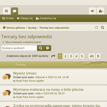
ię
or
al
ar
Szukaj
Zaloguj się
Zarejestruj się
ce
a
og
ej
S
Strona główna
Szukaj
Tematy bez odpowiedzi
j
uj
es
z
Tematy bez odpowiedzi
u
…
si
tru
Wyszukiwanie zaawansowane
k
ę
j
Szukaj
Wyszukiwanie zaawansowane
a
si
j
Strona
1
z
40
2
3
4
5
40
1
Na
Znaleziono więcej niż 1000 wyników
…
ę
Tematy
Wywóz śmieci
Ostatni post autor:
deborah
«
2024-11-04, 12:40
w
Hyde Park forum ogólne
Wymiana materaca na nowy a bóle pleców
Ostatni post autor:
hella
«
2024-09-04, 09:37
w
Hyde Park forum ogólne
Zniżka na prześcieradła papierowe, taśmy kinesio itp.