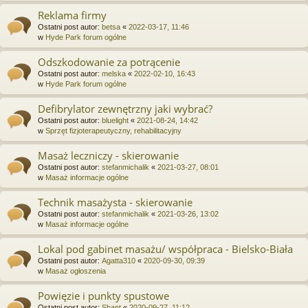
Reklama firmy
Ostatni post autor:
betsa
«
2022-03-17, 11:46
w
Hyde Park forum ogólne
Odszkodowanie za potrącenie
Ostatni post autor:
melska
«
2022-02-10, 16:43
w
Hyde Park forum ogólne
Defibrylator zewnętrzny jaki wybrać?
Ostatni post autor:
bluelight
«
2021-08-24, 14:42
w
Sprzęt fizjoterapeutyczny, rehabilitacyjny
Masaż leczniczy - skierowanie
Ostatni post autor:
stefanmichalik
«
2021-03-27, 08:01
w
Masaż informacje ogólne
Technik masażysta - skierowanie
Ostatni post autor:
stefanmichalik
«
2021-03-26, 13:02
w
Masaż informacje ogólne
Lokal pod gabinet masażu/ współpraca - Bielsko-Biała
Ostatni post autor:
Agatta310
«
2020-09-30, 09:39
w
Masaż ogłoszenia
Powięzie i punkty spustowe
Ostatni post autor:
Shant
«
2020-09-27, 11:12