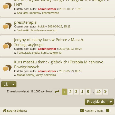
LNE!
Ostatni post autor:
administrator
«
2019-10-02, 10:11
w
Spa targi, kongresy kosmetyczne
presoterapia
Ostatni post autor:
kciuk
«
2019-08-15, 15:11
w
Jednostki chorobowe w masażu
Jedyny oficjalny kurs w Polsce z Masażu
Tensegracyjnego
Ostatni post autor:
administrator
«
2019-05-23, 08:24
w
Fizjoterapia studia, kursy, szkolenia
Kurs masażu tkanek głębokich+Terapia Mięśniowo
Powięziowych
Ostatni post autor:
administrator
«
2019-05-23, 08:16
w
Masaż szkoły, kursy, szkolenia
Strona
1
z
40
2
3
4
5
40
1
Na
Znaleziono więcej niż 1000 wyników
…
Przejdź do
Strona główna
Kontakt z nami