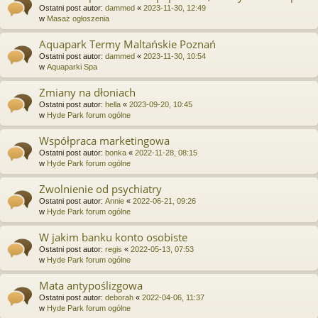
Ostatni post autor:
dammed
«
2023-11-30, 12:49
w
Masaż ogłoszenia
Aquapark Termy Maltańskie Poznań
Ostatni post autor:
dammed
«
2023-11-30, 10:54
w
Aquaparki Spa
Zmiany na dłoniach
Ostatni post autor:
hella
«
2023-09-20, 10:45
w
Hyde Park forum ogólne
Współpraca marketingowa
Ostatni post autor:
bonka
«
2022-11-28, 08:15
w
Hyde Park forum ogólne
Zwolnienie od psychiatry
Ostatni post autor:
Annie
«
2022-06-21, 09:26
w
Hyde Park forum ogólne
W jakim banku konto osobiste
Ostatni post autor:
regis
«
2022-05-13, 07:53
w
Hyde Park forum ogólne
Mata antypoślizgowa
Ostatni post autor:
deborah
«
2022-04-06, 11:37
w
Hyde Park forum ogólne