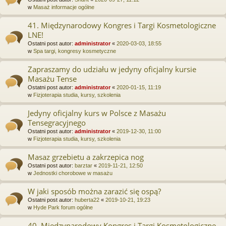
w
Masaż informacje ogólne
41. Międzynarodowy Kongres i Targi Kosmetologiczne
LNE!
Ostatni post autor:
administrator
«
2020-03-03, 18:55
w
Spa targi, kongresy kosmetyczne
Zapraszamy do udziału w jedyny oficjalny kursie
Masażu Tense
Ostatni post autor:
administrator
«
2020-01-15, 11:19
w
Fizjoterapia studia, kursy, szkolenia
Jedyny oficjalny kurs w Polsce z Masażu
Tensegracyjnego
Ostatni post autor:
administrator
«
2019-12-30, 11:00
w
Fizjoterapia studia, kursy, szkolenia
Masaz grzebietu a zakrzepica nog
Ostatni post autor:
barztar
«
2019-11-21, 12:50
w
Jednostki chorobowe w masażu
W jaki sposób można zarazić się ospą?
Ostatni post autor:
huberta22
«
2019-10-21, 19:23
w
Hyde Park forum ogólne
40. Międzynarodowy Kongres i Targi Kosmetologiczne