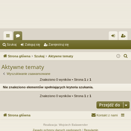
ię
or
al
ar
Szukaj
Zaloguj się
Zarejestruj się
ce
a
og
ej
S
Strona główna
Szukaj
Aktywne tematy
j
uj
es
z
Aktywne tematy
u
…
si
tru
Wyszukiwanie zaawansowane
k
ę
j
Znaleziono 0 wyników • Strona
1
z
1
a
Nie znaleziono elementów spełniających kryteria szukania.
si
j
Znaleziono 0 wyników • Strona
1
z
1
ę
Przejdź do
Strona główna
Kontakt z nami
Realizacja: Wojciech Balawender
Zasady ochrony danych osobowych
|
Regulamin