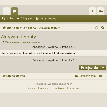
ię
or
al
ar
Szukaj
Zaloguj się
Zarejestruj się
ce
a
og
ej
S
Strona główna
Szukaj
Aktywne tematy
j
uj
es
z
Aktywne tematy
u
…
si
tru
Wyszukiwanie zaawansowane
k
ę
j
Znaleziono 0 wyników • Strona
1
z
1
a
Nie znaleziono elementów spełniających kryteria szukania.
si
j
Znaleziono 0 wyników • Strona
1
z
1
ę
Przejdź do
Strona główna
Kontakt z nami
Realizacja: Wojciech Balawender
Zasady ochrony danych osobowych
|
Regulamin