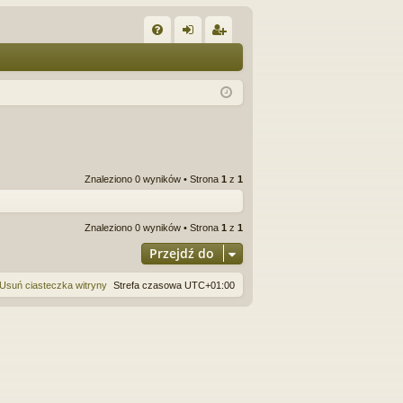
W
FA
al
ar
Q
og
ej
uj
es
si
tru
ę
j
Znaleziono 0 wyników • Strona
1
z
1
si
ę
Znaleziono 0 wyników • Strona
1
z
1
Przejdź do
Usuń ciasteczka witryny
Strefa czasowa
UTC+01:00