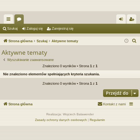
ię
or
al
ar
Szukaj
Zaloguj się
Zarejestruj się
ce
a
og
ej
S
Strona główna
Szukaj
Aktywne tematy
j
uj
es
z
Aktywne tematy
u
…
si
tru
Wyszukiwanie zaawansowane
k
ę
j
Znaleziono 0 wyników • Strona
1
z
1
a
Nie znaleziono elementów spełniających kryteria szukania.
si
j
Znaleziono 0 wyników • Strona
1
z
1
ę
Przejdź do
Strona główna
Kontakt z nami
Realizacja: Wojciech Balawender
Zasady ochrony danych osobowych
|
Regulamin