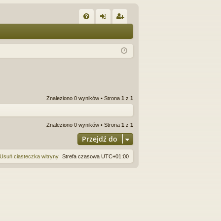
W
FA
al
ar
Q
og
ej
uj
es
si
tru
ę
j
Znaleziono 0 wyników • Strona
1
z
1
si
ę
Znaleziono 0 wyników • Strona
1
z
1
Przejdź do
Usuń ciasteczka witryny
Strefa czasowa
UTC+01:00