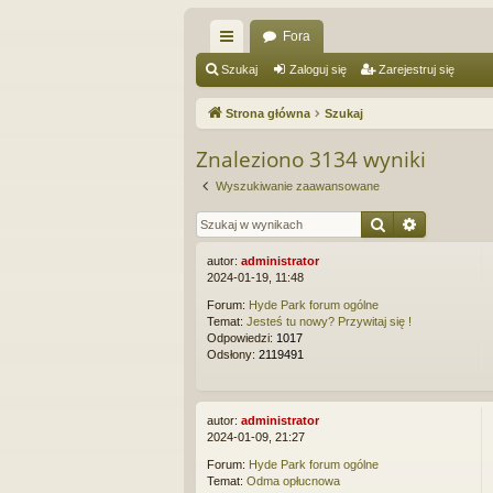
Fora
ię
Szukaj
Zaloguj się
Zarejestruj się
ce
Strona główna
Szukaj
j
Znaleziono 3134 wyniki
…
Wyszukiwanie zaawansowane
Szukaj
Wyszukiw
autor:
administrator
2024-01-19, 11:48
Forum:
Hyde Park forum ogólne
Temat:
Jesteś tu nowy? Przywitaj się !
Odpowiedzi:
1017
Odsłony:
2119491
autor:
administrator
2024-01-09, 21:27
Forum:
Hyde Park forum ogólne
Temat:
Odma opłucnowa