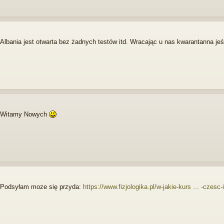
Albania jest otwarta bez żadnych testów itd. Wracając u nas kwarantanna jeś
Witamy Nowych
Podsyłam moze się przyda:
https://www.fizjologika.pl/w-jakie-kurs ... -czesc-i