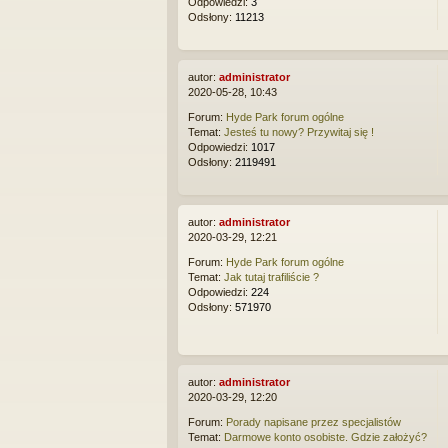
Odpowiedzi:
3
Odsłony:
11213
autor:
administrator
2020-05-28, 10:43
Forum:
Hyde Park forum ogólne
Temat:
Jesteś tu nowy? Przywitaj się !
Odpowiedzi:
1017
Odsłony:
2119491
autor:
administrator
2020-03-29, 12:21
Forum:
Hyde Park forum ogólne
Temat:
Jak tutaj trafiliście ?
Odpowiedzi:
224
Odsłony:
571970
autor:
administrator
2020-03-29, 12:20
Forum:
Porady napisane przez specjalistów
Temat:
Darmowe konto osobiste. Gdzie założyć?