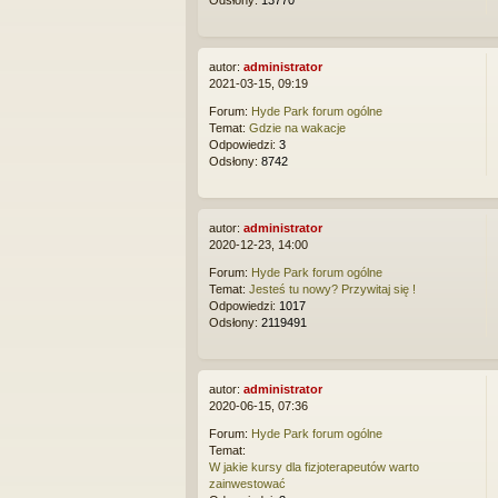
Odsłony:
13770
autor:
administrator
2021-03-15, 09:19
Forum:
Hyde Park forum ogólne
Temat:
Gdzie na wakacje
Odpowiedzi:
3
Odsłony:
8742
autor:
administrator
2020-12-23, 14:00
Forum:
Hyde Park forum ogólne
Temat:
Jesteś tu nowy? Przywitaj się !
Odpowiedzi:
1017
Odsłony:
2119491
autor:
administrator
2020-06-15, 07:36
Forum:
Hyde Park forum ogólne
Temat:
W jakie kursy dla fizjoterapeutów warto
zainwestować