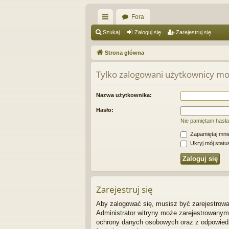
Fora
ię
Szukaj
Zaloguj się
Zarejestruj się
ce
Strona główna
j
Tylko zalogowani użytkownicy mo
…
Nazwa użytkownika:
Hasło:
Nie pamiętam hasła
Zapamiętaj mni
Ukryj mój status
Zarejestruj się
Aby zalogować się, musisz być zarejestrowan
Administrator witryny może zarejestrowany
ochrony danych osobowych oraz z odpowiedz