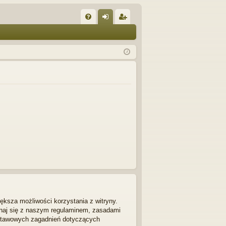
W
FA
al
ar
Q
og
ej
uj
es
si
tru
ę
j
si
ę
ększa możliwości korzystania z witryny.
znaj się z naszym regulaminem, zasadami
dstawowych zagadnień dotyczących