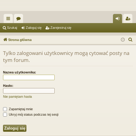
ię
or
al
ar
Szukaj
Zaloguj się
Zarejestruj się
ce
a
og
ej
S
Strona główna
j
uj
es
z
Tylko zalogowani użytkownicy mogą cytować posty na
u
…
si
tru
tym forum.
k
ę
j
a
Nazwa użytkownika:
si
j
ę
Hasło:
Nie pamiętam hasła
Zapamiętaj mnie
Ukryj mój status podczas tej sesji