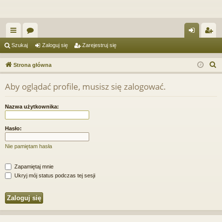
ię
or
al
ar
Szukaj
Zaloguj się
Zarejestruj się
ce
a
og
ej
S
Strona główna
j
uj
es
z
Aby oglądać profile, musisz się zalogować.
u
…
si
tru
k
ę
j
Nazwa użytkownika:
a
si
j
Hasło:
ę
Nie pamiętam hasła
Zapamiętaj mnie
Ukryj mój status podczas tej sesji